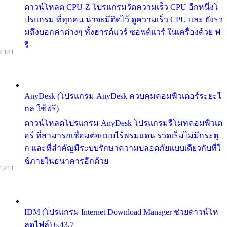
ดาวน์โหลด CPU-Z โปรแกรมวัดความเร็ว CPU อีกหนึ่งโ
ปรแกรม ที่ทุกคน น่าจะมีติดไว้ ดูความเร็ว CPU และ ยังรว
มถึงบอกค่าต่างๆ ทั้งฮารด์แวร์ ซอฟต์แวร์ ในเครื่องด้วย ฟ
รี
2,181
AnyDesk (โปรแกรม AnyDesk ควบคุมคอมพิวเตอร์ระยะไ
กล ใช้ฟรี)
ดาวน์โหลดโปรแกรม AnyDesk โปรแกรมรีโมทคอมพิวเต
อร์ ที่สามารถเชื่อมต่อแบบไร้พรมแดน รวดเร็มไม่มีกระตุ
ก และที่สำคัญมีระบบรักษาความปลอดภัยแบบเดียวกับที่ใ
ช้ภายในธนาคารอีกด้วย
4,211
IDM (โปรแกรม Internet Download Manager ช่วยดาวน์โห
ลดไฟล์) 6.43.7