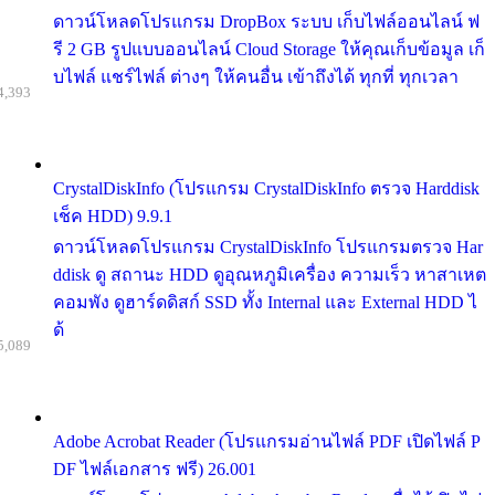
ดาวน์โหลดโปรแกรม DropBox ระบบ เก็บไฟล์ออนไลน์ ฟ
รี 2 GB รูปแบบออนไลน์ Cloud Storage ให้คุณเก็บข้อมูล เก็
บไฟล์ แชร์ไฟล์ ต่างๆ ให้คนอื่น เข้าถึงได้ ทุกที่ ทุกเวลา
4,393
CrystalDiskInfo (โปรแกรม CrystalDiskInfo ตรวจ Harddisk
เช็ค HDD) 9.9.1
ดาวน์โหลดโปรแกรม CrystalDiskInfo โปรแกรมตรวจ Har
ddisk ดู สถานะ HDD ดูอุณหภูมิเครื่อง ความเร็ว หาสาเหต
คอมพัง ดูฮาร์ดดิสก์ SSD ทั้ง Internal และ External HDD ไ
ด้
5,089
Adobe Acrobat Reader (โปรแกรมอ่านไฟล์ PDF เปิดไฟล์ P
DF ไฟล์เอกสาร ฟรี) 26.001