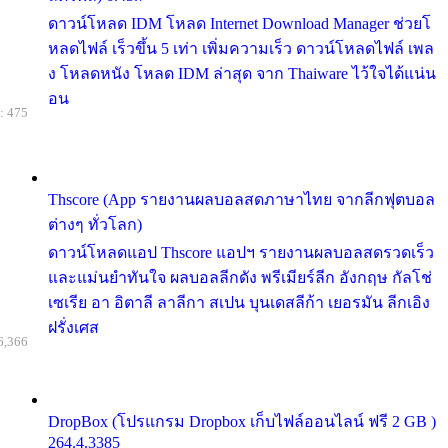
ดาวน์โหลด IDM โหลด Internet Download Manager ช่วยโ
หลดไฟล์ เร็วขึ้น 5 เท่า เพิ่มความเร็ว ดาวน์โหลดไฟล์ เพล
ง โหลดหนัง โหลด IDM ล่าสุด จาก Thaiware ไว้ใจได้แน่น
อน
: 475
Thscore (App รายงานผลบอลสดภาษาไทย จากลีกฟุตบอล
ต่างๆ ทั่วโลก)
ดาวน์โหลดแอป Thscore แอปฯ รายงานผลบอลสดรวดเร็ว
และแม่นยำทันใจ ผลบอลลีกดัง พรีเมียร์ลีก อังกฤษ กัลโช่
เซเรีย อา อิตาลี ลาลีกา สเปน บุนเดสลีก้า เยอรมัน ลีกเอิง
ฝรั่งเศส
6,366
DropBox (โปรแกรม Dropbox เก็บไฟล์ออนไลน์ ฟรี 2 GB )
264.4.3385