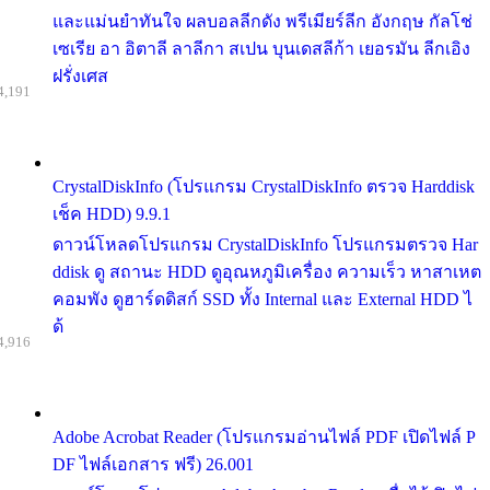
และแม่นยำทันใจ ผลบอลลีกดัง พรีเมียร์ลีก อังกฤษ กัลโช่
เซเรีย อา อิตาลี ลาลีกา สเปน บุนเดสลีก้า เยอรมัน ลีกเอิง
ฝรั่งเศส
4,191
CrystalDiskInfo (โปรแกรม CrystalDiskInfo ตรวจ Harddisk
เช็ค HDD) 9.9.1
ดาวน์โหลดโปรแกรม CrystalDiskInfo โปรแกรมตรวจ Har
ddisk ดู สถานะ HDD ดูอุณหภูมิเครื่อง ความเร็ว หาสาเหต
คอมพัง ดูฮาร์ดดิสก์ SSD ทั้ง Internal และ External HDD ไ
ด้
4,916
Adobe Acrobat Reader (โปรแกรมอ่านไฟล์ PDF เปิดไฟล์ P
DF ไฟล์เอกสาร ฟรี) 26.001