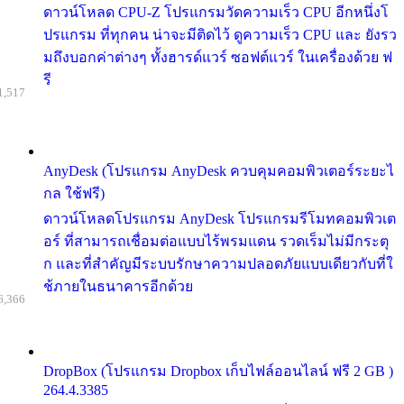
ดาวน์โหลด CPU-Z โปรแกรมวัดความเร็ว CPU อีกหนึ่งโ
ปรแกรม ที่ทุกคน น่าจะมีติดไว้ ดูความเร็ว CPU และ ยังรว
มถึงบอกค่าต่างๆ ทั้งฮารด์แวร์ ซอฟต์แวร์ ในเครื่องด้วย ฟ
รี
1,517
AnyDesk (โปรแกรม AnyDesk ควบคุมคอมพิวเตอร์ระยะไ
กล ใช้ฟรี)
ดาวน์โหลดโปรแกรม AnyDesk โปรแกรมรีโมทคอมพิวเต
อร์ ที่สามารถเชื่อมต่อแบบไร้พรมแดน รวดเร็มไม่มีกระตุ
ก และที่สำคัญมีระบบรักษาความปลอดภัยแบบเดียวกับที่ใ
ช้ภายในธนาคารอีกด้วย
6,366
DropBox (โปรแกรม Dropbox เก็บไฟล์ออนไลน์ ฟรี 2 GB )
264.4.3385