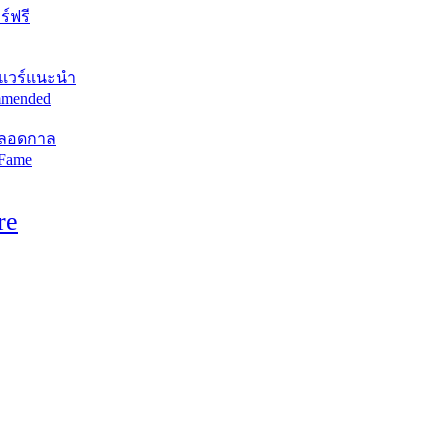
์ฟรี
แวร์แนะนำ
mended
ตลอดกาล
 Fame
re