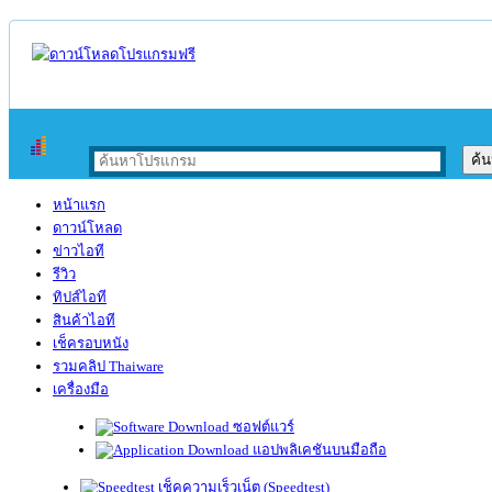
หน้าแรก
ดาวน์โหลด
ข่าวไอที
รีวิว
ทิปส์ไอที
สินค้าไอที
เช็ครอบหนัง
รวมคลิป Thaiware
เครื่องมือ
ซอฟต์แวร์
แอปพลิเคชันบนมือถือ
เช็คความเร็วเน็ต (Speedtest)