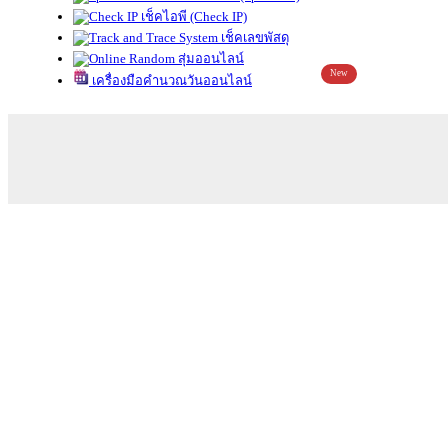
เช็คไอพี (Check IP)
เช็คเลขพัสดุ
สุ่มออนไลน์
New
เครื่องมือคำนวณวันออนไลน์