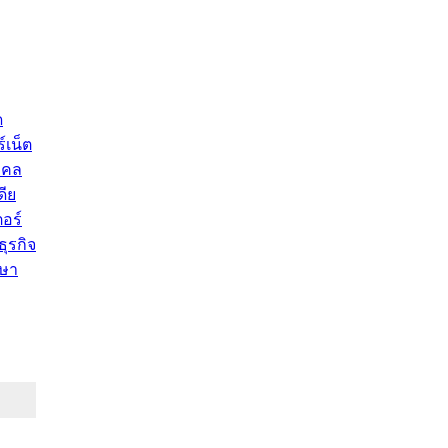
ด
์เน็ต
คคล
ดีย
อร์
ุรกิจ
ษา