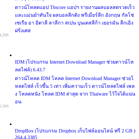
ดาวน์โหลดแอป Thscore แอปฯ รายงานผลบอลสดรวดเร็ว
และแม่นยำทันใจ ผลบอลลีกดัง พรีเมียร์ลีก อังกฤษ กัลโช่
เซเรีย อา อิตาลี ลาลีกา สเปน บุนเดสลีก้า เยอรมัน ลีกเอิง
ฝรั่งเศส
4,286
IDM (โปรแกรม Internet Download Manager ช่วยดาวน์โห
ลดไฟล์) 6.43.7
ดาวน์โหลด IDM โหลด Internet Download Manager ช่วยโ
หลดไฟล์ เร็วขึ้น 5 เท่า เพิ่มความเร็ว ดาวน์โหลดไฟล์ เพล
ง โหลดหนัง โหลด IDM ล่าสุด จาก Thaiware ไว้ใจได้แน่น
อน
6,366
DropBox (โปรแกรม Dropbox เก็บไฟล์ออนไลน์ ฟรี 2 GB )
264.4.3385