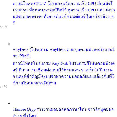
ดาวน์โหลด CPU-Z โปรแกรมวัดความเร็ว CPU อีกหนึ่งโ
ปรแกรม ที่ทุกคน น่าจะมีติดไว้ ดูความเร็ว CPU และ ยังรว
มถึงบอกค่าต่างๆ ทั้งฮารด์แวร์ ซอฟต์แวร์ ในเครื่องด้วย ฟ
รี
2,426
AnyDesk (โปรแกรม AnyDesk ควบคุมคอมพิวเตอร์ระยะไ
กล ใช้ฟรี)
ดาวน์โหลดโปรแกรม AnyDesk โปรแกรมรีโมทคอมพิวเต
อร์ ที่สามารถเชื่อมต่อแบบไร้พรมแดน รวดเร็มไม่มีกระตุ
ก และที่สำคัญมีระบบรักษาความปลอดภัยแบบเดียวกับที่ใ
ช้ภายในธนาคารอีกด้วย
: 476
Thscore (App รายงานผลบอลสดภาษาไทย จากลีกฟุตบอล
ต่างๆ ทั่วโลก)