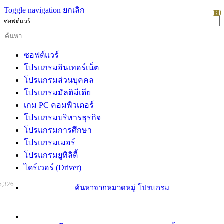
Toggle navigation
ยกเลิก
10
1
2
3
4
5
6
7
8
9
ซอฟต์แวร์
ซอฟต์แวร์
โปรแกรมอินเทอร์เน็ต
โปรแกรมส่วนบุคคล
โปรแกรมมัลติมีเดีย
เกม PC คอมพิวเตอร์
โปรแกรมบริหารธุรกิจ
โปรแกรมการศึกษา
โปรแกรมเมอร์
โปรแกรมยูทิลิตี้
ไดร์เวอร์ (Driver)
6,326
ค้นหาจากหมวดหมู่ โปรแกรม