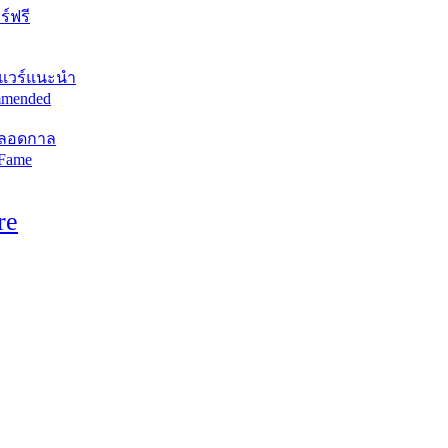
์ฟรี
แวร์แนะนำ
mended
ตลอดกาล
 Fame
re