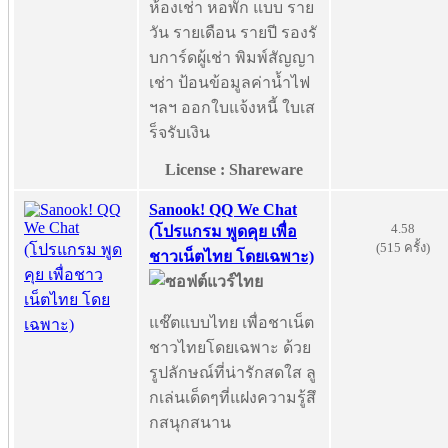
ห้องเช่า หอพัก แบบ ราย
วัน รายเดือน รายปี รองรั
บการ์ดผู้เช่า พิมพ์สัญญา
เช่า ป้อนข้อมูลค่าน้ำไฟ
ฯลฯ ออกใบแจ้งหนี้ ใบเส
ร็จรับเงิน
License : Shareware
Sanook! QQ We Chat
4.58
(โปรแกรม พูดคุย เพื่อ
(515 ครั้ง)
ชาวเน็ตไทย โดยเฉพาะ)
แช๊ตแบบไทย เพื่อชาเน็ต
ชาวไทยโดยเฉพาะ ด้วย
รูปลักษณ์ที่น่ารักสดใส ลู
กเล่นเด็ดๆที่แฝงความรู้สึ
กสนุกสนาน