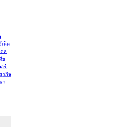
ด
์เน็ต
คคล
ดีย
อร์
ุรกิจ
ษา