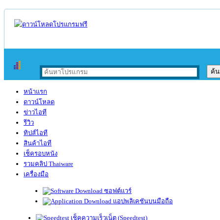
หน้าแรก
ดาวน์โหลด
ข่าวไอที
รีวิว
ทิปส์ไอที
สินค้าไอที
เช็ครอบหนัง
รวมคลิป Thaiware
เครื่องมือ
ซอฟต์แวร์
แอปพลิเคชันบนมือถือ
เช็คความเร็วเน็ต (Speedtest)