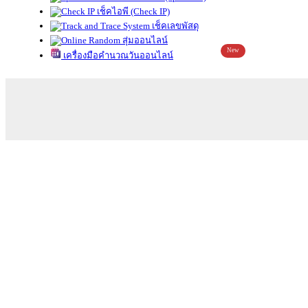
เช็คไอพี (Check IP)
เช็คเลขพัสดุ
สุ่มออนไลน์
New
เครื่องมือคำนวณวันออนไลน์