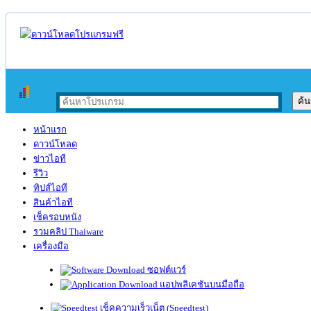
หน้าแรก
ดาวน์โหลด
ข่าวไอที
รีวิว
ทิปส์ไอที
สินค้าไอที
เช็ครอบหนัง
รวมคลิป Thaiware
เครื่องมือ
ซอฟต์แวร์
แอปพลิเคชันบนมือถือ
เช็คความเร็วเน็ต (Speedtest)