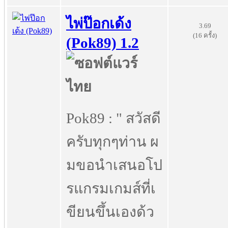
ไพ่ป๊อกเด้ง
3.69
(16 ครั้ง)
(Pok89) 1.2
Pok89 : " สวัสดี
ครับทุกๆท่าน ผ
มขอนำเสนอโป
รแกรมเกมส์ที่เ
ขียนขึ้นเองด้ว