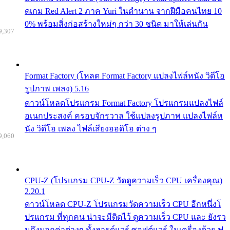
ดเกม Red Alert 2 ภาค Yuri ในตำนาน จากฝีมือคนไทย 10
0% พร้อมสิ่งก่อสร้างใหม่ๆ กว่า 30 ชนิด มาให้เล่นกัน
9,307
Format Factory (โหลด Format Factory แปลงไฟล์หนัง วิดีโอ
รูปภาพ เพลง) 5.16
ดาวน์โหลดโปรแกรม Format Factory โปรแกรมแปลงไฟล์
อเนกประสงค์ ครอบจักรวาล ใช้แปลงรูปภาพ แปลงไฟล์ห
นัง วิดีโอ เพลง ไฟล์เสียงออดิโอ ต่าง ๆ
9,060
CPU-Z (โปรแกรม CPU-Z วัดดูความเร็ว CPU เครื่องคุณ)
2.20.1
ดาวน์โหลด CPU-Z โปรแกรมวัดความเร็ว CPU อีกหนึ่งโ
ปรแกรม ที่ทุกคน น่าจะมีติดไว้ ดูความเร็ว CPU และ ยังรว
มถึงบอกค่าต่างๆ ทั้งฮารด์แวร์ ซอฟต์แวร์ ในเครื่องด้วย ฟ