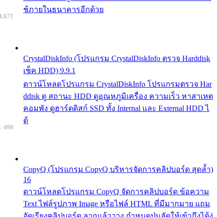
ช้ภายในธนาคารอีกด้วย
4,671
CrystalDiskInfo (โปรแกรม CrystalDiskInfo ตรวจ Harddisk
เช็ค HDD) 9.9.1
ดาวน์โหลดโปรแกรม CrystalDiskInfo โปรแกรมตรวจ Har
ddisk ดู สถานะ HDD ดูอุณหภูมิเครื่อง ความเร็ว หาสาเหต
คอมพัง ดูฮาร์ดดิสก์ SSD ทั้ง Internal และ External HDD ไ
ด้
: 498
CopyQ (โปรแกรม CopyQ บริหารจัดการคลิปบอร์ด สุดล้ำ)
16
ดาวน์โหลดโปรแกรม CopyQ จัดการคลิปบอร์ด ข้อความ
Text ไฟล์รูปภาพ Image หรือไฟล์ HTML ที่มีมากมาย แถม
จัดเรียงคลิปบอร์ด ลากแล้ววาง กำหนดปุ่มลัดให้เข้าถึงได้ง่