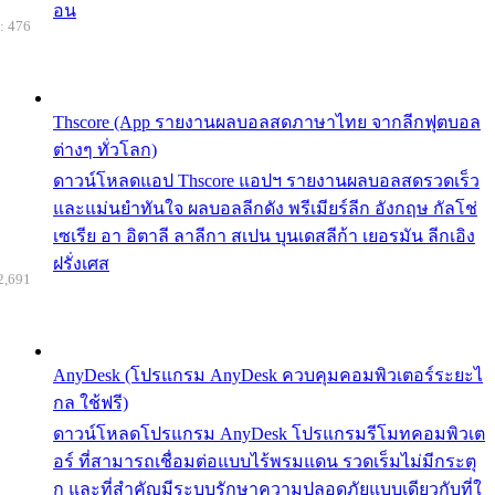
อน
: 476
Thscore (App รายงานผลบอลสดภาษาไทย จากลีกฟุตบอล
ต่างๆ ทั่วโลก)
ดาวน์โหลดแอป Thscore แอปฯ รายงานผลบอลสดรวดเร็ว
และแม่นยำทันใจ ผลบอลลีกดัง พรีเมียร์ลีก อังกฤษ กัลโช่
เซเรีย อา อิตาลี ลาลีกา สเปน บุนเดสลีก้า เยอรมัน ลีกเอิง
ฝรั่งเศส
2,691
AnyDesk (โปรแกรม AnyDesk ควบคุมคอมพิวเตอร์ระยะไ
กล ใช้ฟรี)
ดาวน์โหลดโปรแกรม AnyDesk โปรแกรมรีโมทคอมพิวเต
อร์ ที่สามารถเชื่อมต่อแบบไร้พรมแดน รวดเร็มไม่มีกระตุ
ก และที่สำคัญมีระบบรักษาความปลอดภัยแบบเดียวกับที่ใ