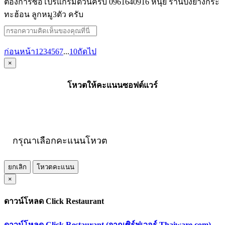
ต้องการซื้อโปรแกรมด่วนครับ 0961640916 หนุ่ย ร้านปิ้งย่างกระ
ทะฮ้อน ลูกหมู3ตัว ครับ
ก่อนหน้า
1
2
3
4
5
6
7
...
10
ถัดไป
×
โหวตให้คะแนนซอฟต์แวร์
กรุณาเลือกคะแนนโหวต
ยกเลิก
โหวตคะแนน
×
ดาวน์โหลด Click Restaurant
ดาวน์โหลด Click Restaurant (จากเซิร์ฟเวอร์ Thaiware.com)