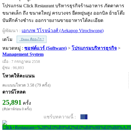
โปรแกรม Click Restaurant บริหารธุรกิจร้านอาหาร ภัตตาคาร
ขนาดเล็ก ถึง ขนาดใหญ่ ครบวงจร ยืดหยุ่นสูง ออกบิล ย้ายโต๊ะ
บันทึกค้างชำระ ออกรายงานขายอาหารได้ละเอียด
ผู้พัฒนา :
เอกภพ วิโรจน์วงศ์ (Aekapop Virochwong)
เดโม
Demo คืออะไร ?
หมวดหมู่ :
ซอฟต์แวร์ (Software)
>
โปรแกรมบริหารธุรกิจ
>
Management System
เมื่อ : 7 กรกฎาคม 2558
ผู้ชม : 96,893
โหวตให้คะแนน
คะแนนโหวต 3.58 (79 ครั้ง)
ดาวน์โหลด
25,891
ครั้ง
(สัปดาห์ก่อน 0 ครั้ง)
แชร์บทความนี้ :
0