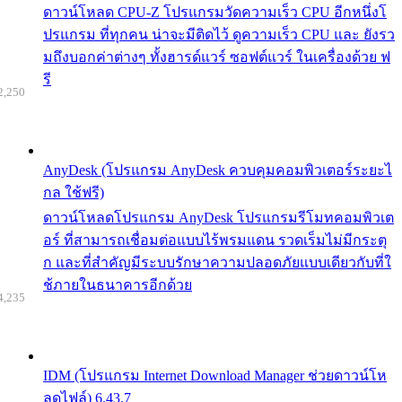
ดาวน์โหลด CPU-Z โปรแกรมวัดความเร็ว CPU อีกหนึ่งโ
ปรแกรม ที่ทุกคน น่าจะมีติดไว้ ดูความเร็ว CPU และ ยังรว
มถึงบอกค่าต่างๆ ทั้งฮารด์แวร์ ซอฟต์แวร์ ในเครื่องด้วย ฟ
รี
2,250
AnyDesk (โปรแกรม AnyDesk ควบคุมคอมพิวเตอร์ระยะไ
กล ใช้ฟรี)
ดาวน์โหลดโปรแกรม AnyDesk โปรแกรมรีโมทคอมพิวเต
อร์ ที่สามารถเชื่อมต่อแบบไร้พรมแดน รวดเร็มไม่มีกระตุ
ก และที่สำคัญมีระบบรักษาความปลอดภัยแบบเดียวกับที่ใ
ช้ภายในธนาคารอีกด้วย
4,235
IDM (โปรแกรม Internet Download Manager ช่วยดาวน์โห
ลดไฟล์) 6.43.7