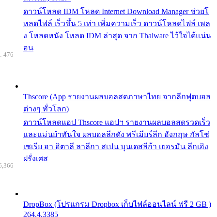
ดาวน์โหลด IDM โหลด Internet Download Manager ช่วยโ
หลดไฟล์ เร็วขึ้น 5 เท่า เพิ่มความเร็ว ดาวน์โหลดไฟล์ เพล
ง โหลดหนัง โหลด IDM ล่าสุด จาก Thaiware ไว้ใจได้แน่น
อน
: 476
Thscore (App รายงานผลบอลสดภาษาไทย จากลีกฟุตบอล
ต่างๆ ทั่วโลก)
ดาวน์โหลดแอป Thscore แอปฯ รายงานผลบอลสดรวดเร็ว
และแม่นยำทันใจ ผลบอลลีกดัง พรีเมียร์ลีก อังกฤษ กัลโช่
เซเรีย อา อิตาลี ลาลีกา สเปน บุนเดสลีก้า เยอรมัน ลีกเอิง
ฝรั่งเศส
6,366
DropBox (โปรแกรม Dropbox เก็บไฟล์ออนไลน์ ฟรี 2 GB )
264.4.3385