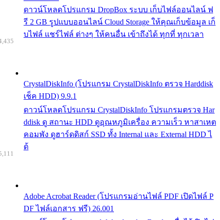
ดาวน์โหลดโปรแกรม DropBox ระบบ เก็บไฟล์ออนไลน์ ฟ
รี 2 GB รูปแบบออนไลน์ Cloud Storage ให้คุณเก็บข้อมูล เก็
บไฟล์ แชร์ไฟล์ ต่างๆ ให้คนอื่น เข้าถึงได้ ทุกที่ ทุกเวลา
4,435
CrystalDiskInfo (โปรแกรม CrystalDiskInfo ตรวจ Harddisk
เช็ค HDD) 9.9.1
ดาวน์โหลดโปรแกรม CrystalDiskInfo โปรแกรมตรวจ Har
ddisk ดู สถานะ HDD ดูอุณหภูมิเครื่อง ความเร็ว หาสาเหต
คอมพัง ดูฮาร์ดดิสก์ SSD ทั้ง Internal และ External HDD ไ
ด้
5,111
Adobe Acrobat Reader (โปรแกรมอ่านไฟล์ PDF เปิดไฟล์ P
DF ไฟล์เอกสาร ฟรี) 26.001