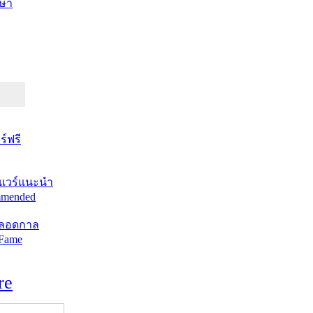
ษา
์ฟรี
แวร์แนะนำ
mended
ตลอดกาล
 Fame
re