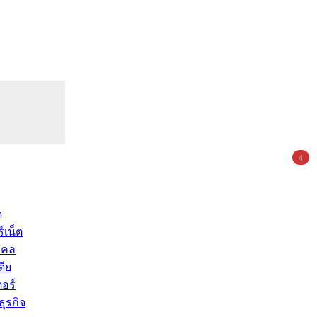
4
ด
์เน็ต
คคล
ดีย
อร์
ุรกิจ