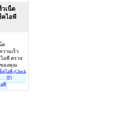
็วเน็ต
ช็คไอพี
น็ต
บความเร็ว
คไอพี ตรวจ
ีของคุณ
ไอพี