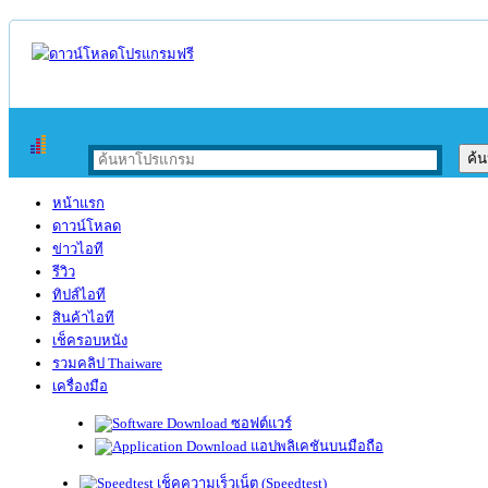
หน้าแรก
ดาวน์โหลด
ข่าวไอที
รีวิว
ทิปส์ไอที
สินค้าไอที
เช็ครอบหนัง
รวมคลิป Thaiware
เครื่องมือ
ซอฟต์แวร์
แอปพลิเคชันบนมือถือ
เช็คความเร็วเน็ต (Speedtest)