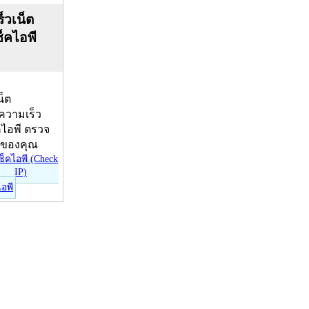
็วเน็ต
ช็คไอพี
น็ต
บความเร็ว
คไอพี ตรวจ
ีของคุณ
ไอพี