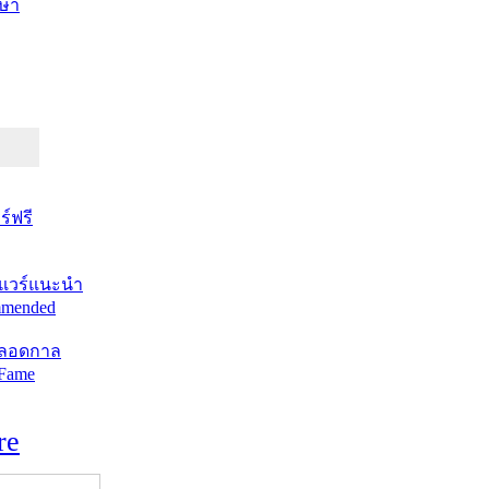
ษา
์ฟรี
แวร์แนะนำ
mended
ตลอดกาล
 Fame
re