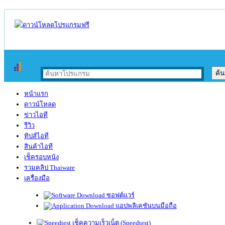
หน้าแรก
ดาวน์โหลด
ข่าวไอที
รีวิว
ทิปส์ไอที
สินค้าไอที
เช็ครอบหนัง
รวมคลิป Thaiware
เครื่องมือ
ซอฟต์แวร์
แอปพลิเคชันบนมือถือ
เช็คความเร็วเน็ต (Speedtest)