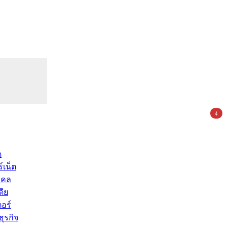
4
ด
์เน็ต
คคล
ดีย
อร์
ุรกิจ