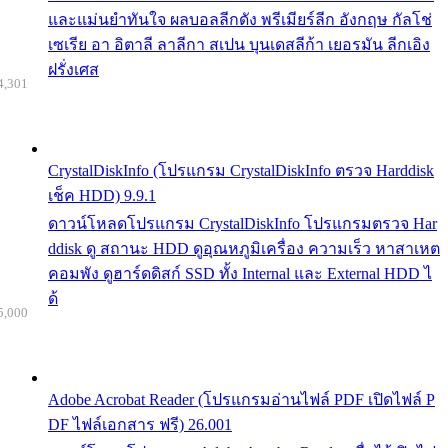
และแม่นยำทันใจ ผลบอลลีกดัง พรีเมียร์ลีก อังกฤษ กัลโช่
เซเรีย อา อิตาลี ลาลีกา สเปน บุนเดสลีก้า เยอรมัน ลีกเอิง
ฝรั่งเศส
4,301
CrystalDiskInfo (โปรแกรม CrystalDiskInfo ตรวจ Harddisk
เช็ค HDD) 9.9.1
ดาวน์โหลดโปรแกรม CrystalDiskInfo โปรแกรมตรวจ Har
ddisk ดู สถานะ HDD ดูอุณหภูมิเครื่อง ความเร็ว หาสาเหต
คอมพัง ดูฮาร์ดดิสก์ SSD ทั้ง Internal และ External HDD ไ
ด้
5,000
Adobe Acrobat Reader (โปรแกรมอ่านไฟล์ PDF เปิดไฟล์ P
DF ไฟล์เอกสาร ฟรี) 26.001