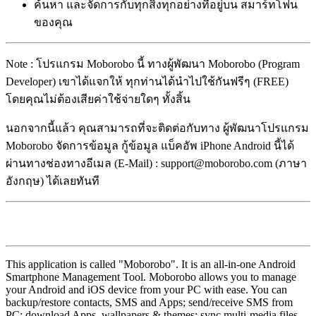
ค้นหา และจัดการกับทุกสิ่งทุกอย่างที่อยู่บน สมาร์ทโฟน
ของคุณ
Note : โปรแกรม Moborobo นี้ ทางผู้พัฒนา Moborobo (Program
Developer) เขาได้แจกให้ ทุกท่านได้นำไปใช้กันฟรีๆ (FREE)
โดยคุณไม่ต้องเสียค่าใช้จ่ายใดๆ ทั้งสิ้น
นอกจากนี้แล้ว คุณสามารถที่จะติดต่อกับทาง ผู้พัฒนาโปรแกรม
Moborobo จัดการข้อมูล กู้ข้อมูล แบ็คอัพ iPhone Android นี้ได้
ผ่านทางช่องทางอีเมล (E-Mail) : support@moborobo.com (ภาษา
อังกฤษ) ได้เลยทันที
This application is called "Moborobo". It is an all-in-one Android
Smartphone Management Tool. Moborobo allows you to manage
your Android and iOS device from your PC with ease. You can
backup/restore contacts, SMS and Apps; send/receive SMS from
PC; download Apps, wallpapers & themes; sync multi-media files