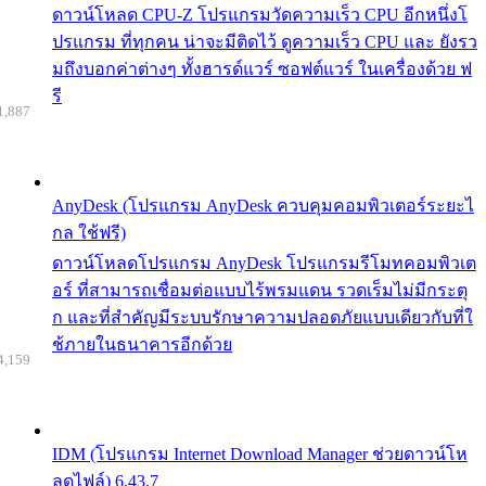
ดาวน์โหลด CPU-Z โปรแกรมวัดความเร็ว CPU อีกหนึ่งโ
ปรแกรม ที่ทุกคน น่าจะมีติดไว้ ดูความเร็ว CPU และ ยังรว
มถึงบอกค่าต่างๆ ทั้งฮารด์แวร์ ซอฟต์แวร์ ในเครื่องด้วย ฟ
รี
1,887
AnyDesk (โปรแกรม AnyDesk ควบคุมคอมพิวเตอร์ระยะไ
กล ใช้ฟรี)
ดาวน์โหลดโปรแกรม AnyDesk โปรแกรมรีโมทคอมพิวเต
อร์ ที่สามารถเชื่อมต่อแบบไร้พรมแดน รวดเร็มไม่มีกระตุ
ก และที่สำคัญมีระบบรักษาความปลอดภัยแบบเดียวกับที่ใ
ช้ภายในธนาคารอีกด้วย
4,159
IDM (โปรแกรม Internet Download Manager ช่วยดาวน์โห
ลดไฟล์) 6.43.7