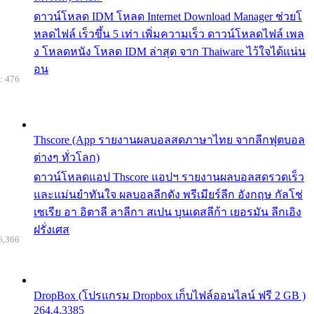
ดาวน์โหลด IDM โหลด Internet Download Manager ช่วยโ
หลดไฟล์ เร็วขึ้น 5 เท่า เพิ่มความเร็ว ดาวน์โหลดไฟล์ เพล
ง โหลดหนัง โหลด IDM ล่าสุด จาก Thaiware ไว้ใจได้แน่น
อน
: 476
Thscore (App รายงานผลบอลสดภาษาไทย จากลีกฟุตบอล
ต่างๆ ทั่วโลก)
ดาวน์โหลดแอป Thscore แอปฯ รายงานผลบอลสดรวดเร็ว
และแม่นยำทันใจ ผลบอลลีกดัง พรีเมียร์ลีก อังกฤษ กัลโช่
เซเรีย อา อิตาลี ลาลีกา สเปน บุนเดสลีก้า เยอรมัน ลีกเอิง
ฝรั่งเศส
6,366
DropBox (โปรแกรม Dropbox เก็บไฟล์ออนไลน์ ฟรี 2 GB )
264.4.3385