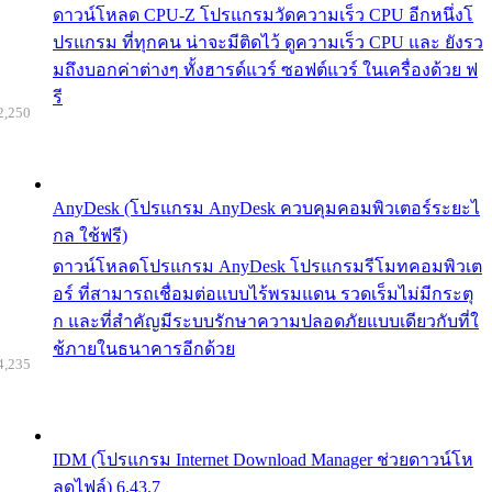
ดาวน์โหลด CPU-Z โปรแกรมวัดความเร็ว CPU อีกหนึ่งโ
ปรแกรม ที่ทุกคน น่าจะมีติดไว้ ดูความเร็ว CPU และ ยังรว
มถึงบอกค่าต่างๆ ทั้งฮารด์แวร์ ซอฟต์แวร์ ในเครื่องด้วย ฟ
รี
2,250
AnyDesk (โปรแกรม AnyDesk ควบคุมคอมพิวเตอร์ระยะไ
กล ใช้ฟรี)
ดาวน์โหลดโปรแกรม AnyDesk โปรแกรมรีโมทคอมพิวเต
อร์ ที่สามารถเชื่อมต่อแบบไร้พรมแดน รวดเร็มไม่มีกระตุ
ก และที่สำคัญมีระบบรักษาความปลอดภัยแบบเดียวกับที่ใ
ช้ภายในธนาคารอีกด้วย
4,235
IDM (โปรแกรม Internet Download Manager ช่วยดาวน์โห
ลดไฟล์) 6.43.7