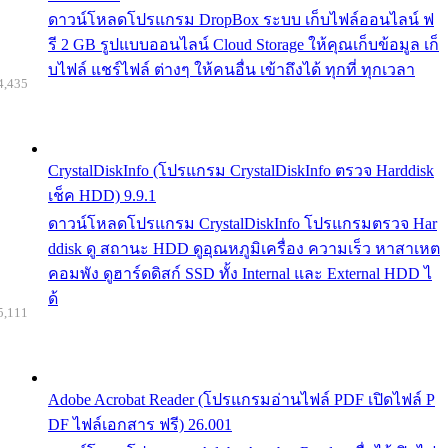
ดาวน์โหลดโปรแกรม DropBox ระบบ เก็บไฟล์ออนไลน์ ฟ
รี 2 GB รูปแบบออนไลน์ Cloud Storage ให้คุณเก็บข้อมูล เก็
บไฟล์ แชร์ไฟล์ ต่างๆ ให้คนอื่น เข้าถึงได้ ทุกที่ ทุกเวลา
4,435
CrystalDiskInfo (โปรแกรม CrystalDiskInfo ตรวจ Harddisk
เช็ค HDD) 9.9.1
ดาวน์โหลดโปรแกรม CrystalDiskInfo โปรแกรมตรวจ Har
ddisk ดู สถานะ HDD ดูอุณหภูมิเครื่อง ความเร็ว หาสาเหต
คอมพัง ดูฮาร์ดดิสก์ SSD ทั้ง Internal และ External HDD ไ
ด้
5,111
Adobe Acrobat Reader (โปรแกรมอ่านไฟล์ PDF เปิดไฟล์ P
DF ไฟล์เอกสาร ฟรี) 26.001