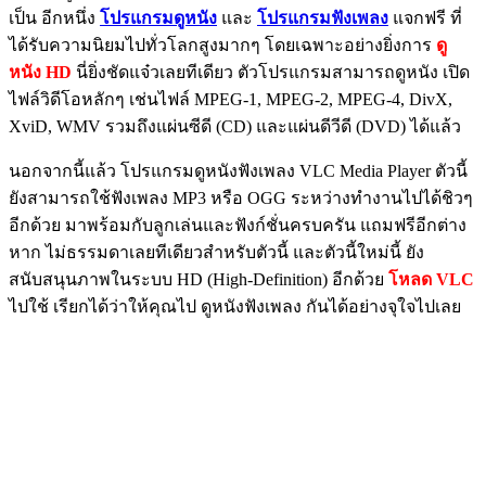
เป็น อีกหนึ่ง
โปรแกรมดูหนัง
และ
โปรแกรมฟังเพลง
แจกฟรี ที่
ได้รับความนิยมไปทั่วโลกสูงมากๆ โดยเฉพาะอย่างยิ่งการ
ดู
หนัง HD
นี่ยิ่งชัดแจ๋วเลยทีเดียว ตัวโปรแกรมสามารถดูหนัง เปิด
ไฟล์วิดีโอหลักๆ เช่นไฟล์ MPEG-1, MPEG-2, MPEG-4, DivX,
XviD, WMV รวมถึงแผ่นซีดี (CD) และแผ่นดีวีดี (DVD) ได้แล้ว
นอกจากนี้แล้ว โปรแกรมดูหนังฟังเพลง VLC Media Player ตัวนี้
ยังสามารถใช้ฟังเพลง MP3 หรือ OGG ระหว่างทำงานไปได้ชิวๆ
อีกด้วย มาพร้อมกับลูกเล่นและฟังก์ชั่นครบครัน แถมฟรีอีกต่าง
หาก ไม่ธรรมดาเลยทีเดียวสำหรับตัวนี้ และตัวนี้ใหม่นี้ ยัง
สนับสนุนภาพในระบบ HD (High-Definition) อีกด้วย
โหลด VLC
ไปใช้ เรียกได้ว่าให้คุณไป ดูหนังฟังเพลง กันได้อย่างจุใจไปเลย