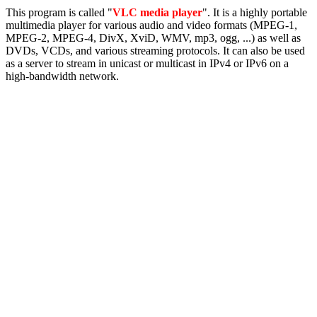
This program is called "
VLC media player
". It is a highly portable
multimedia player for various audio and video formats (MPEG-1,
MPEG-2, MPEG-4, DivX, XviD, WMV, mp3, ogg, ...) as well as
DVDs, VCDs, and various streaming protocols. It can also be used
as a server to stream in unicast or multicast in IPv4 or IPv6 on a
high-bandwidth network.