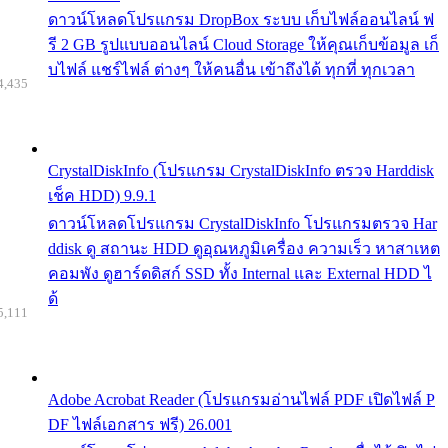
ดาวน์โหลดโปรแกรม DropBox ระบบ เก็บไฟล์ออนไลน์ ฟ
รี 2 GB รูปแบบออนไลน์ Cloud Storage ให้คุณเก็บข้อมูล เก็
บไฟล์ แชร์ไฟล์ ต่างๆ ให้คนอื่น เข้าถึงได้ ทุกที่ ทุกเวลา
4,435
CrystalDiskInfo (โปรแกรม CrystalDiskInfo ตรวจ Harddisk
เช็ค HDD) 9.9.1
ดาวน์โหลดโปรแกรม CrystalDiskInfo โปรแกรมตรวจ Har
ddisk ดู สถานะ HDD ดูอุณหภูมิเครื่อง ความเร็ว หาสาเหต
คอมพัง ดูฮาร์ดดิสก์ SSD ทั้ง Internal และ External HDD ไ
ด้
5,111
Adobe Acrobat Reader (โปรแกรมอ่านไฟล์ PDF เปิดไฟล์ P
DF ไฟล์เอกสาร ฟรี) 26.001