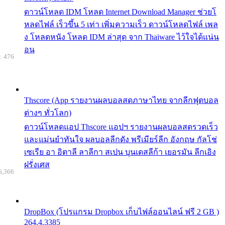
ดาวน์โหลด IDM โหลด Internet Download Manager ช่วยโ
หลดไฟล์ เร็วขึ้น 5 เท่า เพิ่มความเร็ว ดาวน์โหลดไฟล์ เพล
ง โหลดหนัง โหลด IDM ล่าสุด จาก Thaiware ไว้ใจได้แน่น
อน
: 476
Thscore (App รายงานผลบอลสดภาษาไทย จากลีกฟุตบอล
ต่างๆ ทั่วโลก)
ดาวน์โหลดแอป Thscore แอปฯ รายงานผลบอลสดรวดเร็ว
และแม่นยำทันใจ ผลบอลลีกดัง พรีเมียร์ลีก อังกฤษ กัลโช่
เซเรีย อา อิตาลี ลาลีกา สเปน บุนเดสลีก้า เยอรมัน ลีกเอิง
ฝรั่งเศส
6,366
DropBox (โปรแกรม Dropbox เก็บไฟล์ออนไลน์ ฟรี 2 GB )
264.4.3385