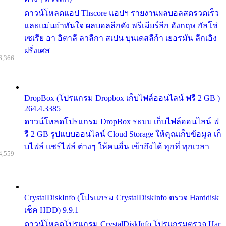
ดาวน์โหลดแอป Thscore แอปฯ รายงานผลบอลสดรวดเร็ว
และแม่นยำทันใจ ผลบอลลีกดัง พรีเมียร์ลีก อังกฤษ กัลโช่
เซเรีย อา อิตาลี ลาลีกา สเปน บุนเดสลีก้า เยอรมัน ลีกเอิง
ฝรั่งเศส
6,366
DropBox (โปรแกรม Dropbox เก็บไฟล์ออนไลน์ ฟรี 2 GB )
264.4.3385
ดาวน์โหลดโปรแกรม DropBox ระบบ เก็บไฟล์ออนไลน์ ฟ
รี 2 GB รูปแบบออนไลน์ Cloud Storage ให้คุณเก็บข้อมูล เก็
บไฟล์ แชร์ไฟล์ ต่างๆ ให้คนอื่น เข้าถึงได้ ทุกที่ ทุกเวลา
4,559
CrystalDiskInfo (โปรแกรม CrystalDiskInfo ตรวจ Harddisk
เช็ค HDD) 9.9.1
ดาวน์โหลดโปรแกรม CrystalDiskInfo โปรแกรมตรวจ Har