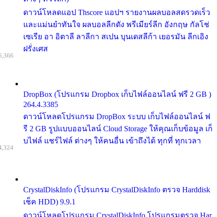
ดาวน์โหลดแอป Thscore แอปฯ รายงานผลบอลสดรวดเร็ว
และแม่นยำทันใจ ผลบอลลีกดัง พรีเมียร์ลีก อังกฤษ กัลโช่
เซเรีย อา อิตาลี ลาลีกา สเปน บุนเดสลีก้า เยอรมัน ลีกเอิง
ฝรั่งเศส
6,366
DropBox (โปรแกรม Dropbox เก็บไฟล์ออนไลน์ ฟรี 2 GB )
264.4.3385
ดาวน์โหลดโปรแกรม DropBox ระบบ เก็บไฟล์ออนไลน์ ฟ
รี 2 GB รูปแบบออนไลน์ Cloud Storage ให้คุณเก็บข้อมูล เก็
บไฟล์ แชร์ไฟล์ ต่างๆ ให้คนอื่น เข้าถึงได้ ทุกที่ ทุกเวลา
4,324
CrystalDiskInfo (โปรแกรม CrystalDiskInfo ตรวจ Harddisk
เช็ค HDD) 9.9.1
ดาวน์โหลดโปรแกรม CrystalDiskInfo โปรแกรมตรวจ Har