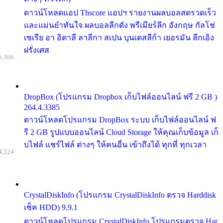
ดาวน์โหลดแอป Thscore แอปฯ รายงานผลบอลสดรวดเร็ว
และแม่นยำทันใจ ผลบอลลีกดัง พรีเมียร์ลีก อังกฤษ กัลโช่
เซเรีย อา อิตาลี ลาลีกา สเปน บุนเดสลีก้า เยอรมัน ลีกเอิง
ฝรั่งเศส
6,366
DropBox (โปรแกรม Dropbox เก็บไฟล์ออนไลน์ ฟรี 2 GB )
264.4.3385
ดาวน์โหลดโปรแกรม DropBox ระบบ เก็บไฟล์ออนไลน์ ฟ
รี 2 GB รูปแบบออนไลน์ Cloud Storage ให้คุณเก็บข้อมูล เก็
บไฟล์ แชร์ไฟล์ ต่างๆ ให้คนอื่น เข้าถึงได้ ทุกที่ ทุกเวลา
4,324
CrystalDiskInfo (โปรแกรม CrystalDiskInfo ตรวจ Harddisk
เช็ค HDD) 9.9.1
ดาวน์โหลดโปรแกรม CrystalDiskInfo โปรแกรมตรวจ Har