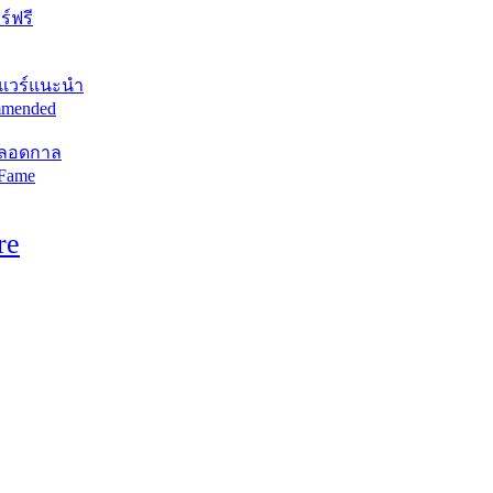
์ฟรี
แวร์แนะนำ
mended
ตลอดกาล
 Fame
re