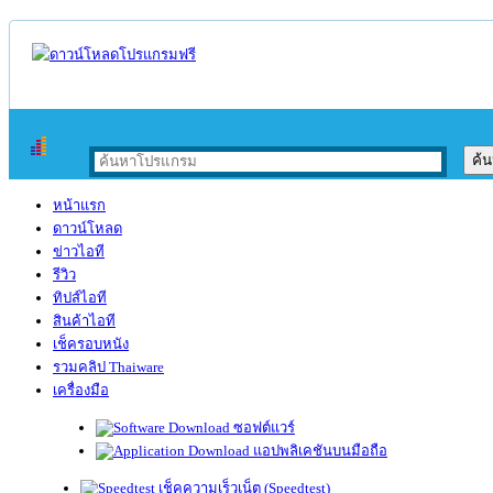
หน้าแรก
ดาวน์โหลด
ข่าวไอที
รีวิว
ทิปส์ไอที
สินค้าไอที
เช็ครอบหนัง
รวมคลิป Thaiware
เครื่องมือ
ซอฟต์แวร์
แอปพลิเคชันบนมือถือ
เช็คความเร็วเน็ต (Speedtest)