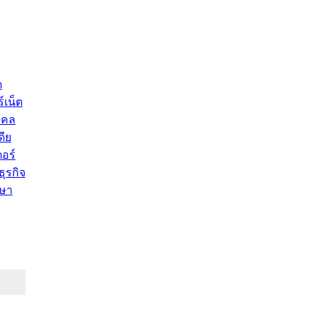
ด
์เน็ต
คคล
ดีย
อร์
ุรกิจ
ษา