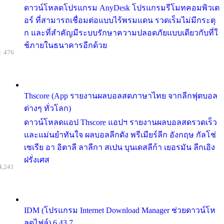
ดาวน์โหลดโปรแกรม AnyDesk โปรแกรมรีโมทคอมพิวเต
อร์ ที่สามารถเชื่อมต่อแบบไร้พรมแดน รวดเร็มไม่มีกระตุ
ก และที่สำคัญมีระบบรักษาความปลอดภัยแบบเดียวกับที่ใ
ช้ภายในธนาคารอีกด้วย
: 476
Thscore (App รายงานผลบอลสดภาษาไทย จากลีกฟุตบอล
ต่างๆ ทั่วโลก)
ดาวน์โหลดแอป Thscore แอปฯ รายงานผลบอลสดรวดเร็ว
และแม่นยำทันใจ ผลบอลลีกดัง พรีเมียร์ลีก อังกฤษ กัลโช่
เซเรีย อา อิตาลี ลาลีกา สเปน บุนเดสลีก้า เยอรมัน ลีกเอิง
ฝรั่งเศส
4,241
IDM (โปรแกรม Internet Download Manager ช่วยดาวน์โห
ลดไฟล์) 6.43.7