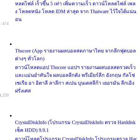
หลดไฟล์ เร็วขึ้น 5 เท่า เพิ่มความเร็ว ดาวน์โหลดไฟล์ เพล
ง โหลดหนัง โหลด IDM ล่าสุด จาก Thaiware ไว้ใจได้แน่น
อน
: 474
Thscore (App รายงานผลบอลสดภาษาไทย จากลีกฟุตบอล
ต่างๆ ทั่วโลก)
ดาวน์โหลดแอป Thscore แอปฯ รายงานผลบอลสดรวดเร็ว
และแม่นยำทันใจ ผลบอลลีกดัง พรีเมียร์ลีก อังกฤษ กัลโช่
เซเรีย อา อิตาลี ลาลีกา สเปน บุนเดสลีก้า เยอรมัน ลีกเอิง
ฝรั่งเศส
4,259
CrystalDiskInfo (โปรแกรม CrystalDiskInfo ตรวจ Harddisk
เช็ค HDD) 9.9.1
ดาวน์โหลดโปรแกรม CrystalDiskInfo โปรแกรมตรวจ Har