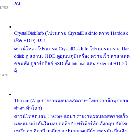
อน
4,792
CrystalDiskInfo (โปรแกรม CrystalDiskInfo ตรวจ Harddisk
เช็ค HDD) 9.9.1
ดาวน์โหลดโปรแกรม CrystalDiskInfo โปรแกรมตรวจ Har
ddisk ดู สถานะ HDD ดูอุณหภูมิเครื่อง ความเร็ว หาสาเหต
คอมพัง ดูฮาร์ดดิสก์ SSD ทั้ง Internal และ External HDD ไ
ด้
: 476
Thscore (App รายงานผลบอลสดภาษาไทย จากลีกฟุตบอล
ต่างๆ ทั่วโลก)
ดาวน์โหลดแอป Thscore แอปฯ รายงานผลบอลสดรวดเร็ว
และแม่นยำทันใจ ผลบอลลีกดัง พรีเมียร์ลีก อังกฤษ กัลโช่
เซเรีย อา อิตาลี ลาลีกา สเปน บุนเดสลีก้า เยอรมัน ลีกเอิง