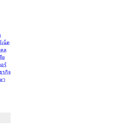
ด
์เน็ต
คคล
ดีย
อร์
ุรกิจ
ษา