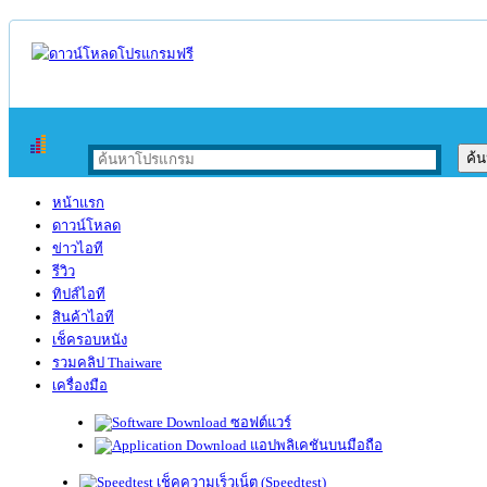
หน้าแรก
ดาวน์โหลด
ข่าวไอที
รีวิว
ทิปส์ไอที
สินค้าไอที
เช็ครอบหนัง
รวมคลิป Thaiware
เครื่องมือ
ซอฟต์แวร์
แอปพลิเคชันบนมือถือ
เช็คความเร็วเน็ต (Speedtest)