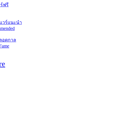
์ฟรี
แวร์แนะนำ
mended
ตลอดกาล
 Fame
re