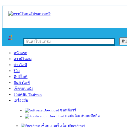
หน้าแรก
ดาวน์โหลด
ข่าวไอที
รีวิว
ทิปส์ไอที
สินค้าไอที
เช็ครอบหนัง
รวมคลิป Thaiware
เครื่องมือ
ซอฟต์แวร์
แอปพลิเคชันบนมือถือ
เช็คความเร็วเน็ต (Speedtest)