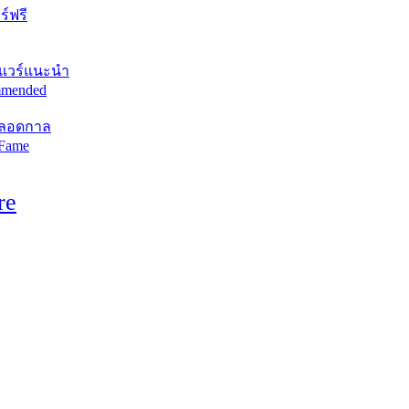
์ฟรี
แวร์แนะนำ
mended
ตลอดกาล
 Fame
re