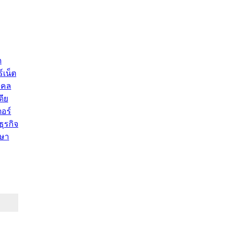
ด
์เน็ต
คคล
ดีย
อร์
ุรกิจ
ษา