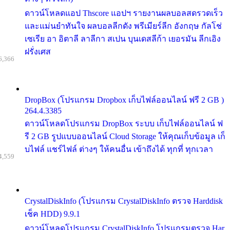
ดาวน์โหลดแอป Thscore แอปฯ รายงานผลบอลสดรวดเร็ว
และแม่นยำทันใจ ผลบอลลีกดัง พรีเมียร์ลีก อังกฤษ กัลโช่
เซเรีย อา อิตาลี ลาลีกา สเปน บุนเดสลีก้า เยอรมัน ลีกเอิง
ฝรั่งเศส
6,366
DropBox (โปรแกรม Dropbox เก็บไฟล์ออนไลน์ ฟรี 2 GB )
264.4.3385
ดาวน์โหลดโปรแกรม DropBox ระบบ เก็บไฟล์ออนไลน์ ฟ
รี 2 GB รูปแบบออนไลน์ Cloud Storage ให้คุณเก็บข้อมูล เก็
บไฟล์ แชร์ไฟล์ ต่างๆ ให้คนอื่น เข้าถึงได้ ทุกที่ ทุกเวลา
4,559
CrystalDiskInfo (โปรแกรม CrystalDiskInfo ตรวจ Harddisk
เช็ค HDD) 9.9.1
ดาวน์โหลดโปรแกรม CrystalDiskInfo โปรแกรมตรวจ Har