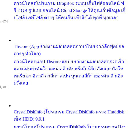
ดาวน์โหลดโปรแกรม DropBox ระบบ เก็บไฟล์ออนไลน์ ฟ
รี 2 GB รูปแบบออนไลน์ Cloud Storage ให้คุณเก็บข้อมูล เก็
บไฟล์ แชร์ไฟล์ ต่างๆ ให้คนอื่น เข้าถึงได้ ทุกที่ ทุกเวลา
: 474
Thscore (App รายงานผลบอลสดภาษาไทย จากลีกฟุตบอล
ต่างๆ ทั่วโลก)
ดาวน์โหลดแอป Thscore แอปฯ รายงานผลบอลสดรวดเร็ว
และแม่นยำทันใจ ผลบอลลีกดัง พรีเมียร์ลีก อังกฤษ กัลโช่
เซเรีย อา อิตาลี ลาลีกา สเปน บุนเดสลีก้า เยอรมัน ลีกเอิง
ฝรั่งเศส
4,301
CrystalDiskInfo (โปรแกรม CrystalDiskInfo ตรวจ Harddisk
เช็ค HDD) 9.9.1
ดาวน์โหลดโปรแกรม CrystalDiskInfo โปรแกรมตรวจ Har