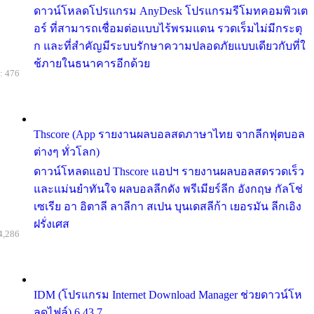
ดาวน์โหลดโปรแกรม AnyDesk โปรแกรมรีโมทคอมพิวเต
อร์ ที่สามารถเชื่อมต่อแบบไร้พรมแดน รวดเร็มไม่มีกระตุ
ก และที่สำคัญมีระบบรักษาความปลอดภัยแบบเดียวกับที่ใ
ช้ภายในธนาคารอีกด้วย
: 476
Thscore (App รายงานผลบอลสดภาษาไทย จากลีกฟุตบอล
ต่างๆ ทั่วโลก)
ดาวน์โหลดแอป Thscore แอปฯ รายงานผลบอลสดรวดเร็ว
และแม่นยำทันใจ ผลบอลลีกดัง พรีเมียร์ลีก อังกฤษ กัลโช่
เซเรีย อา อิตาลี ลาลีกา สเปน บุนเดสลีก้า เยอรมัน ลีกเอิง
ฝรั่งเศส
4,286
IDM (โปรแกรม Internet Download Manager ช่วยดาวน์โห
ลดไฟล์) 6.43.7