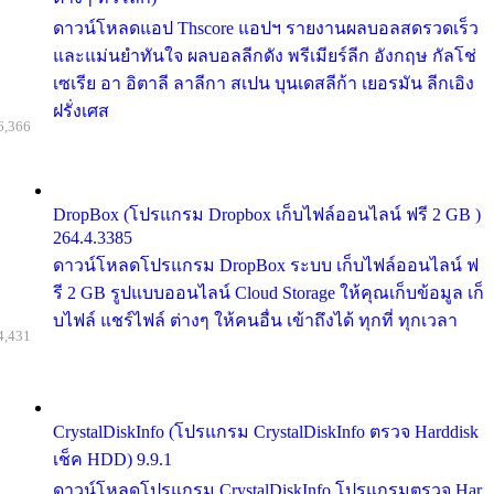
ดาวน์โหลดแอป Thscore แอปฯ รายงานผลบอลสดรวดเร็ว
และแม่นยำทันใจ ผลบอลลีกดัง พรีเมียร์ลีก อังกฤษ กัลโช่
เซเรีย อา อิตาลี ลาลีกา สเปน บุนเดสลีก้า เยอรมัน ลีกเอิง
ฝรั่งเศส
6,366
DropBox (โปรแกรม Dropbox เก็บไฟล์ออนไลน์ ฟรี 2 GB )
264.4.3385
ดาวน์โหลดโปรแกรม DropBox ระบบ เก็บไฟล์ออนไลน์ ฟ
รี 2 GB รูปแบบออนไลน์ Cloud Storage ให้คุณเก็บข้อมูล เก็
บไฟล์ แชร์ไฟล์ ต่างๆ ให้คนอื่น เข้าถึงได้ ทุกที่ ทุกเวลา
4,431
CrystalDiskInfo (โปรแกรม CrystalDiskInfo ตรวจ Harddisk
เช็ค HDD) 9.9.1
ดาวน์โหลดโปรแกรม CrystalDiskInfo โปรแกรมตรวจ Har