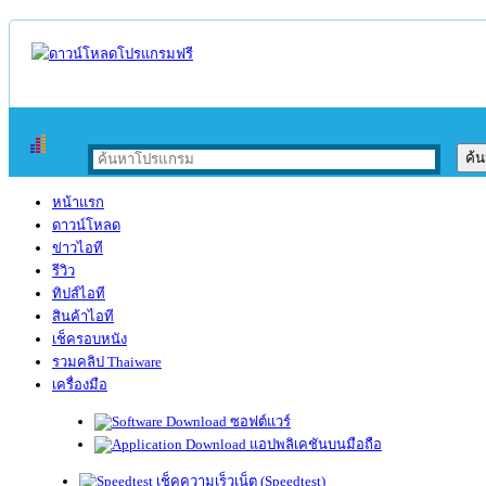
หน้าแรก
ดาวน์โหลด
ข่าวไอที
รีวิว
ทิปส์ไอที
สินค้าไอที
เช็ครอบหนัง
รวมคลิป Thaiware
เครื่องมือ
ซอฟต์แวร์
แอปพลิเคชันบนมือถือ
เช็คความเร็วเน็ต (Speedtest)