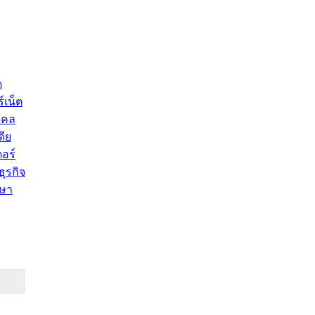
ด
์เน็ต
คคล
ดีย
อร์
ุรกิจ
ษา