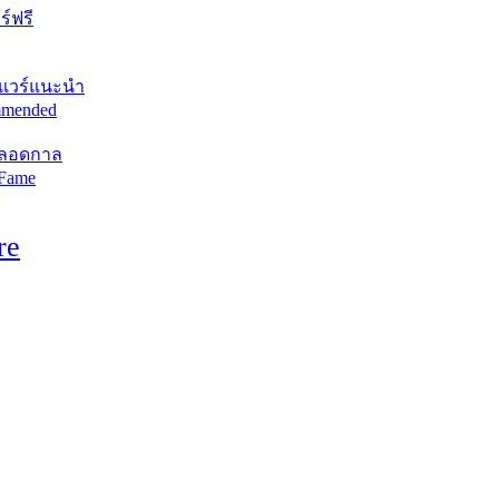
์ฟรี
แวร์แนะนำ
mended
ตลอดกาล
 Fame
re