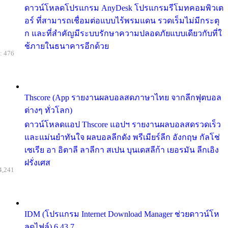
ดาวน์โหลดโปรแกรม AnyDesk โปรแกรมรีโมทคอมพิวเต
อร์ ที่สามารถเชื่อมต่อแบบไร้พรมแดน รวดเร็มไม่มีกระตุ
ก และที่สำคัญมีระบบรักษาความปลอดภัยแบบเดียวกับที่ใ
ช้ภายในธนาคารอีกด้วย
: 476
Thscore (App รายงานผลบอลสดภาษาไทย จากลีกฟุตบอล
ต่างๆ ทั่วโลก)
ดาวน์โหลดแอป Thscore แอปฯ รายงานผลบอลสดรวดเร็ว
และแม่นยำทันใจ ผลบอลลีกดัง พรีเมียร์ลีก อังกฤษ กัลโช่
เซเรีย อา อิตาลี ลาลีกา สเปน บุนเดสลีก้า เยอรมัน ลีกเอิง
ฝรั่งเศส
4,241
IDM (โปรแกรม Internet Download Manager ช่วยดาวน์โห
ลดไฟล์) 6.43.7