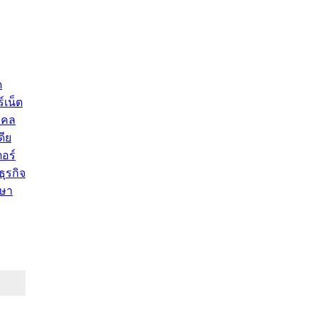
ด
์เน็ต
คคล
ดีย
อร์
ุรกิจ
ษา