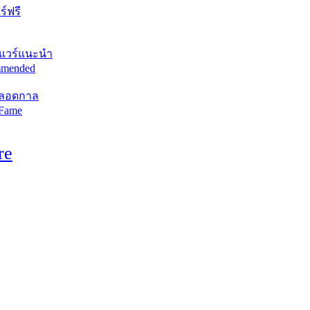
์ฟรี
แวร์แนะนำ
mended
ตลอดกาล
 Fame
re