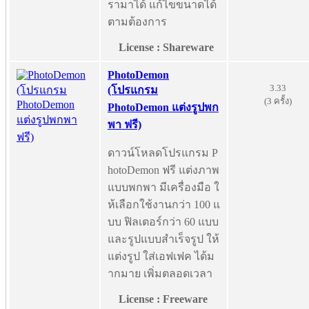
รามาได้ แก้ไขขนาดได้
ตามต้องการ
License : Shareware
PhotoDemon
3.33
(โปรแกรม
(3 ครั้ง)
PhotoDemon แต่งรูปพก
พา ฟรี)
ดาวน์โหลดโปรแกรม P
hotoDemon ฟรี แต่งภาพ
แบบพกพา มีเครื่องมือ ใ
ห้เลือกใช้งานกว่า 100 แ
บบ ฟิลเตอร์กว่า 60 แบบ
และรูปแบบสำเร็จรูป ให้
แต่งรูป ใส่เอฟเฟค ได้ม
ากมาย เพิ่มตลอดเวลา
License : Freeware