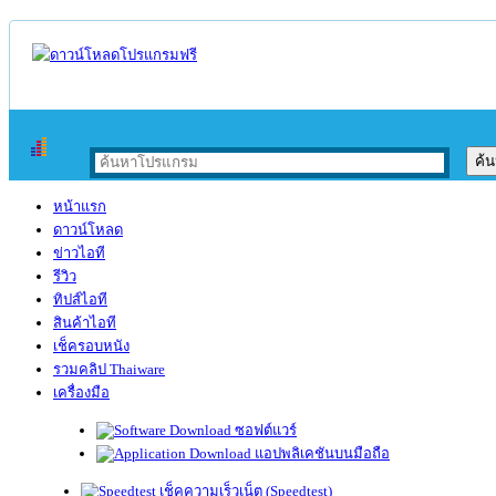
หน้าแรก
ดาวน์โหลด
ข่าวไอที
รีวิว
ทิปส์ไอที
สินค้าไอที
เช็ครอบหนัง
รวมคลิป Thaiware
เครื่องมือ
ซอฟต์แวร์
แอปพลิเคชันบนมือถือ
เช็คความเร็วเน็ต (Speedtest)