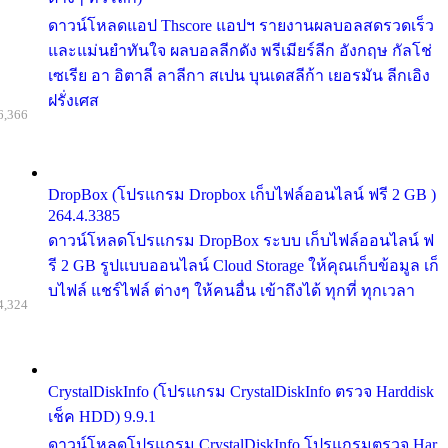
ดาวน์โหลดแอป Thscore แอปฯ รายงานผลบอลสดรวดเร็ว
และแม่นยำทันใจ ผลบอลลีกดัง พรีเมียร์ลีก อังกฤษ กัลโช่
เซเรีย อา อิตาลี ลาลีกา สเปน บุนเดสลีก้า เยอรมัน ลีกเอิง
ฝรั่งเศส
6,366
DropBox (โปรแกรม Dropbox เก็บไฟล์ออนไลน์ ฟรี 2 GB )
264.4.3385
ดาวน์โหลดโปรแกรม DropBox ระบบ เก็บไฟล์ออนไลน์ ฟ
รี 2 GB รูปแบบออนไลน์ Cloud Storage ให้คุณเก็บข้อมูล เก็
บไฟล์ แชร์ไฟล์ ต่างๆ ให้คนอื่น เข้าถึงได้ ทุกที่ ทุกเวลา
4,324
CrystalDiskInfo (โปรแกรม CrystalDiskInfo ตรวจ Harddisk
เช็ค HDD) 9.9.1
ดาวน์โหลดโปรแกรม CrystalDiskInfo โปรแกรมตรวจ Har