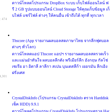
ดาวน์โหลดโปรแกรม DropBox ระบบ เก็บไฟล์ออนไลน์ ฟ
รี 2 GB รูปแบบออนไลน์ Cloud Storage ให้คุณเก็บข้อมูล เก็
บไฟล์ แชร์ไฟล์ ต่างๆ ให้คนอื่น เข้าถึงได้ ทุกที่ ทุกเวลา
: 474
Thscore (App รายงานผลบอลสดภาษาไทย จากลีกฟุตบอล
ต่างๆ ทั่วโลก)
ดาวน์โหลดแอป Thscore แอปฯ รายงานผลบอลสดรวดเร็ว
และแม่นยำทันใจ ผลบอลลีกดัง พรีเมียร์ลีก อังกฤษ กัลโช่
เซเรีย อา อิตาลี ลาลีกา สเปน บุนเดสลีก้า เยอรมัน ลีกเอิง
ฝรั่งเศส
4,301
CrystalDiskInfo (โปรแกรม CrystalDiskInfo ตรวจ Harddisk
เช็ค HDD) 9.9.1
ดาวน์โหลดโปรแกรม CrystalDiskInfo โปรแกรมตรวจ Har