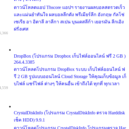
ดาวน์โหลดแอป Thscore แอปฯ รายงานผลบอลสดรวดเร็ว
และแม่นยำทันใจ ผลบอลลีกดัง พรีเมียร์ลีก อังกฤษ กัลโช่
เซเรีย อา อิตาลี ลาลีกา สเปน บุนเดสลีก้า เยอรมัน ลีกเอิง
ฝรั่งเศส
6,366
DropBox (โปรแกรม Dropbox เก็บไฟล์ออนไลน์ ฟรี 2 GB )
264.4.3385
ดาวน์โหลดโปรแกรม DropBox ระบบ เก็บไฟล์ออนไลน์ ฟ
รี 2 GB รูปแบบออนไลน์ Cloud Storage ให้คุณเก็บข้อมูล เก็
บไฟล์ แชร์ไฟล์ ต่างๆ ให้คนอื่น เข้าถึงได้ ทุกที่ ทุกเวลา
4,559
CrystalDiskInfo (โปรแกรม CrystalDiskInfo ตรวจ Harddisk
เช็ค HDD) 9.9.1
ดาวน์โหลดโปรแกรม CrystalDiskInfo โปรแกรมตรวจ Har