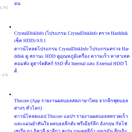
อน
4,792
CrystalDiskInfo (โปรแกรม CrystalDiskInfo ตรวจ Harddisk
เช็ค HDD) 9.9.1
ดาวน์โหลดโปรแกรม CrystalDiskInfo โปรแกรมตรวจ Har
ddisk ดู สถานะ HDD ดูอุณหภูมิเครื่อง ความเร็ว หาสาเหต
คอมพัง ดูฮาร์ดดิสก์ SSD ทั้ง Internal และ External HDD ไ
ด้
: 476
Thscore (App รายงานผลบอลสดภาษาไทย จากลีกฟุตบอล
ต่างๆ ทั่วโลก)
ดาวน์โหลดแอป Thscore แอปฯ รายงานผลบอลสดรวดเร็ว
และแม่นยำทันใจ ผลบอลลีกดัง พรีเมียร์ลีก อังกฤษ กัลโช่
เซเรีย อา อิตาลี ลาลีกา สเปน บุนเดสลีก้า เยอรมัน ลีกเอิง