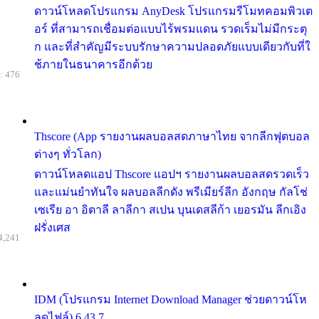
ดาวน์โหลดโปรแกรม AnyDesk โปรแกรมรีโมทคอมพิวเต
อร์ ที่สามารถเชื่อมต่อแบบไร้พรมแดน รวดเร็มไม่มีกระตุ
ก และที่สำคัญมีระบบรักษาความปลอดภัยแบบเดียวกับที่ใ
ช้ภายในธนาคารอีกด้วย
: 476
Thscore (App รายงานผลบอลสดภาษาไทย จากลีกฟุตบอล
ต่างๆ ทั่วโลก)
ดาวน์โหลดแอป Thscore แอปฯ รายงานผลบอลสดรวดเร็ว
และแม่นยำทันใจ ผลบอลลีกดัง พรีเมียร์ลีก อังกฤษ กัลโช่
เซเรีย อา อิตาลี ลาลีกา สเปน บุนเดสลีก้า เยอรมัน ลีกเอิง
ฝรั่งเศส
4,241
IDM (โปรแกรม Internet Download Manager ช่วยดาวน์โห
ลดไฟล์) 6.43.7