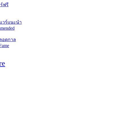
์ฟรี
แวร์แนะนำ
mended
ตลอดกาล
 Fame
re