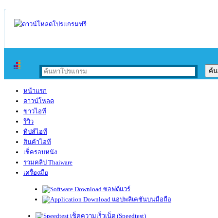
หน้าแรก
ดาวน์โหลด
ข่าวไอที
รีวิว
ทิปส์ไอที
สินค้าไอที
เช็ครอบหนัง
รวมคลิป Thaiware
เครื่องมือ
ซอฟต์แวร์
แอปพลิเคชันบนมือถือ
เช็คความเร็วเน็ต (Speedtest)