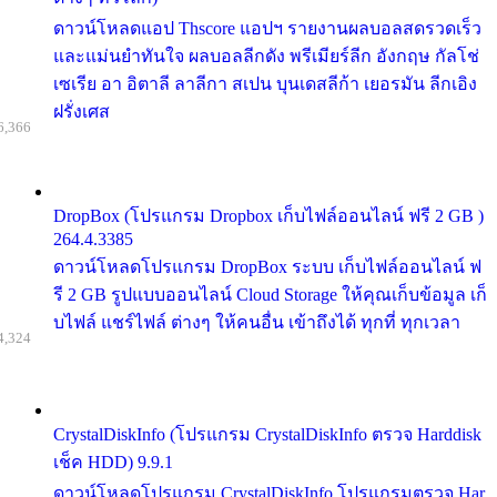
ดาวน์โหลดแอป Thscore แอปฯ รายงานผลบอลสดรวดเร็ว
และแม่นยำทันใจ ผลบอลลีกดัง พรีเมียร์ลีก อังกฤษ กัลโช่
เซเรีย อา อิตาลี ลาลีกา สเปน บุนเดสลีก้า เยอรมัน ลีกเอิง
ฝรั่งเศส
6,366
DropBox (โปรแกรม Dropbox เก็บไฟล์ออนไลน์ ฟรี 2 GB )
264.4.3385
ดาวน์โหลดโปรแกรม DropBox ระบบ เก็บไฟล์ออนไลน์ ฟ
รี 2 GB รูปแบบออนไลน์ Cloud Storage ให้คุณเก็บข้อมูล เก็
บไฟล์ แชร์ไฟล์ ต่างๆ ให้คนอื่น เข้าถึงได้ ทุกที่ ทุกเวลา
4,324
CrystalDiskInfo (โปรแกรม CrystalDiskInfo ตรวจ Harddisk
เช็ค HDD) 9.9.1
ดาวน์โหลดโปรแกรม CrystalDiskInfo โปรแกรมตรวจ Har