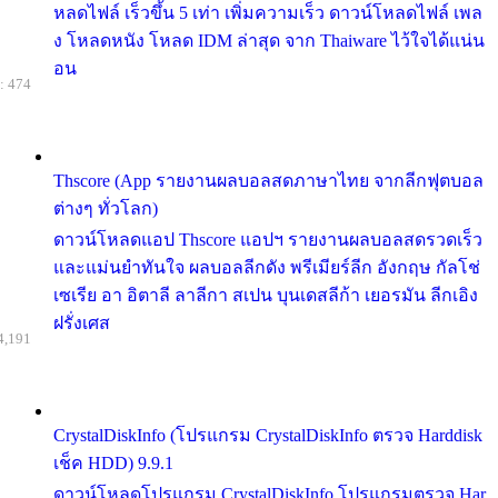
หลดไฟล์ เร็วขึ้น 5 เท่า เพิ่มความเร็ว ดาวน์โหลดไฟล์ เพล
ง โหลดหนัง โหลด IDM ล่าสุด จาก Thaiware ไว้ใจได้แน่น
อน
: 474
Thscore (App รายงานผลบอลสดภาษาไทย จากลีกฟุตบอล
ต่างๆ ทั่วโลก)
ดาวน์โหลดแอป Thscore แอปฯ รายงานผลบอลสดรวดเร็ว
และแม่นยำทันใจ ผลบอลลีกดัง พรีเมียร์ลีก อังกฤษ กัลโช่
เซเรีย อา อิตาลี ลาลีกา สเปน บุนเดสลีก้า เยอรมัน ลีกเอิง
ฝรั่งเศส
4,191
CrystalDiskInfo (โปรแกรม CrystalDiskInfo ตรวจ Harddisk
เช็ค HDD) 9.9.1
ดาวน์โหลดโปรแกรม CrystalDiskInfo โปรแกรมตรวจ Har