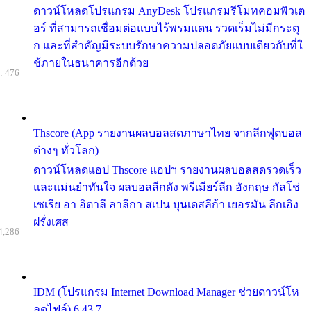
ดาวน์โหลดโปรแกรม AnyDesk โปรแกรมรีโมทคอมพิวเต
อร์ ที่สามารถเชื่อมต่อแบบไร้พรมแดน รวดเร็มไม่มีกระตุ
ก และที่สำคัญมีระบบรักษาความปลอดภัยแบบเดียวกับที่ใ
ช้ภายในธนาคารอีกด้วย
: 476
Thscore (App รายงานผลบอลสดภาษาไทย จากลีกฟุตบอล
ต่างๆ ทั่วโลก)
ดาวน์โหลดแอป Thscore แอปฯ รายงานผลบอลสดรวดเร็ว
และแม่นยำทันใจ ผลบอลลีกดัง พรีเมียร์ลีก อังกฤษ กัลโช่
เซเรีย อา อิตาลี ลาลีกา สเปน บุนเดสลีก้า เยอรมัน ลีกเอิง
ฝรั่งเศส
4,286
IDM (โปรแกรม Internet Download Manager ช่วยดาวน์โห
ลดไฟล์) 6.43.7