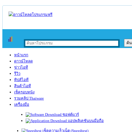
หน้าแรก
ดาวน์โหลด
ข่าวไอที
รีวิว
ทิปส์ไอที
สินค้าไอที
เช็ครอบหนัง
รวมคลิป Thaiware
เครื่องมือ
ซอฟต์แวร์
แอปพลิเคชันบนมือถือ
เช็คความเร็วเน็ต (Speedtest)