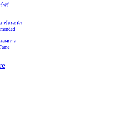
์ฟรี
แวร์แนะนำ
mended
ตลอดกาล
 Fame
re