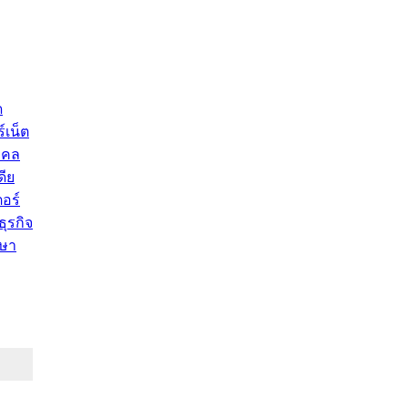
ด
์เน็ต
คคล
ดีย
อร์
ุรกิจ
ษา