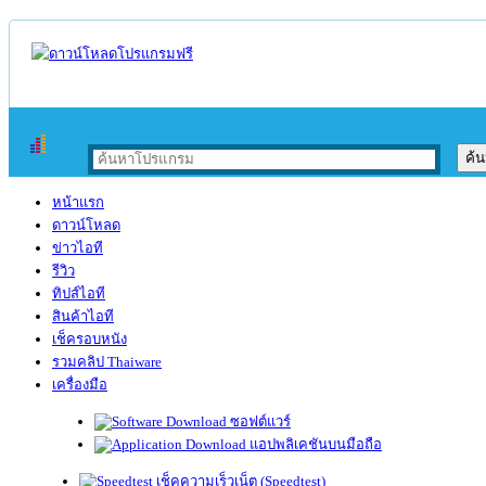
หน้าแรก
ดาวน์โหลด
ข่าวไอที
รีวิว
ทิปส์ไอที
สินค้าไอที
เช็ครอบหนัง
รวมคลิป Thaiware
เครื่องมือ
ซอฟต์แวร์
แอปพลิเคชันบนมือถือ
เช็คความเร็วเน็ต (Speedtest)