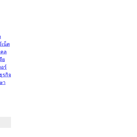
ด
์เน็ต
คคล
ดีย
อร์
ุรกิจ
ษา