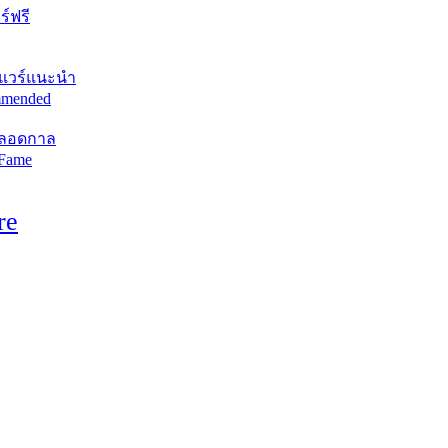
์ฟรี
แวร์แนะนำ
mended
ตลอดกาล
 Fame
re