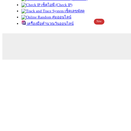
เช็คไอพี (Check IP)
เช็คเลขพัสดุ
สุ่มออนไลน์
New
เครื่องมือคำนวณวันออนไลน์