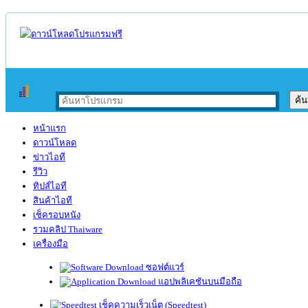
หน้าแรก
ดาวน์โหลด
ข่าวไอที
รีวิว
ทิปส์ไอที
สินค้าไอที
เช็ครอบหนัง
รวมคลิป Thaiware
เครื่องมือ
ซอฟต์แวร์
แอปพลิเคชันบนมือถือ
เช็คความเร็วเน็ต (Speedtest)