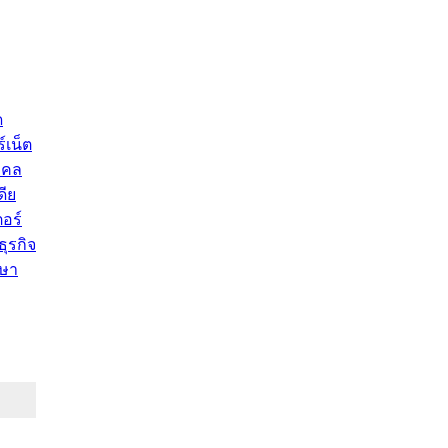
ด
์เน็ต
คคล
ดีย
อร์
ุรกิจ
ษา