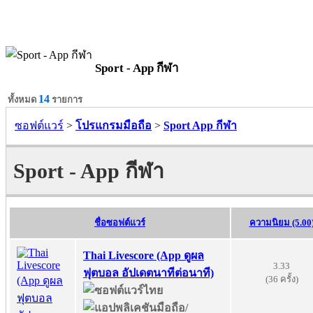
Sport - App กีฬา
14
ทั้งหมด
รายการ
ซอฟต์แวร์
>
โปรแกรมมือถือ
>
Sport App กีฬา
Sport - App กีฬา
ชื่อซอฟต์แวร์
ความนิยม (5.00
Thai Livescore (App ดูผล
3.33
ฟุตบอล อัปเดตนาทีต่อนาที)
(36 ครั้ง)