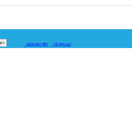
สมัครสมาชิก
เข้าสู่ระบบ