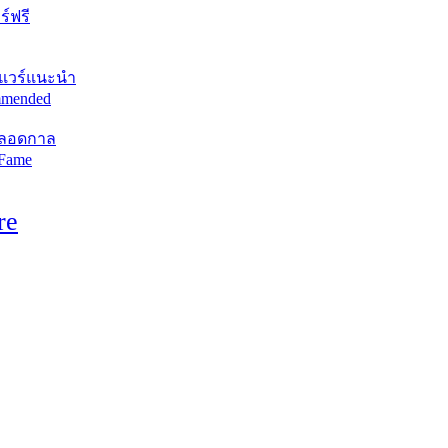
์ฟรี
แวร์แนะนำ
mended
ตลอดกาล
 Fame
re