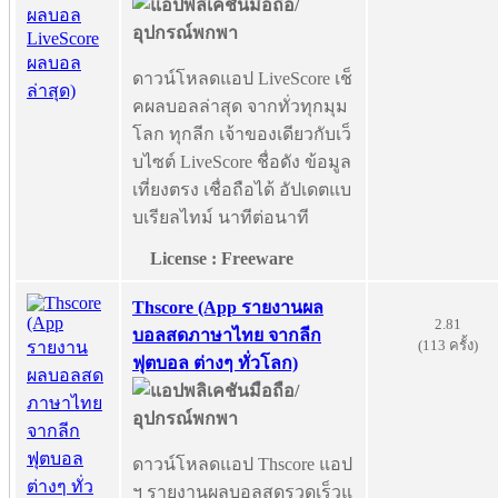
ดาวน์โหลดแอป LiveScore เช็
คผลบอลล่าสุด จากทั่วทุกมุม
โลก ทุกลีก เจ้าของเดียวกับเว็
บไซต์ LiveScore ชื่อดัง ข้อมูล
เที่ยงตรง เชื่อถือได้ อัปเดตแบ
บเรียลไทม์ นาทีต่อนาที
License : Freeware
Thscore (App รายงานผล
2.81
บอลสดภาษาไทย จากลีก
(113 ครั้ง)
ฟุตบอล ต่างๆ ทั่วโลก)
ดาวน์โหลดแอป Thscore แอป
ฯ รายงานผลบอลสดรวดเร็วแ