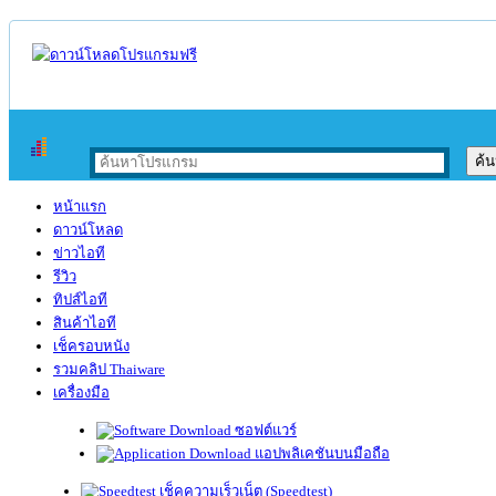
หน้าแรก
ดาวน์โหลด
ข่าวไอที
รีวิว
ทิปส์ไอที
สินค้าไอที
เช็ครอบหนัง
รวมคลิป Thaiware
เครื่องมือ
ซอฟต์แวร์
แอปพลิเคชันบนมือถือ
เช็คความเร็วเน็ต (Speedtest)