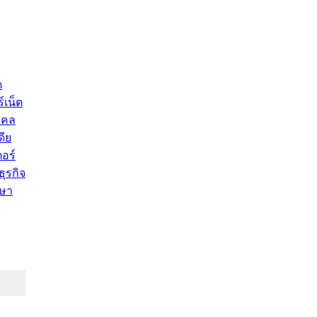
ด
์เน็ต
คคล
ดีย
อร์
ุรกิจ
ษา