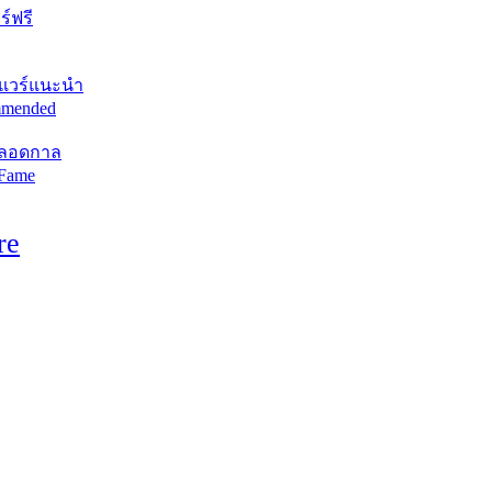
์ฟรี
แวร์แนะนำ
mended
ตลอดกาล
 Fame
re