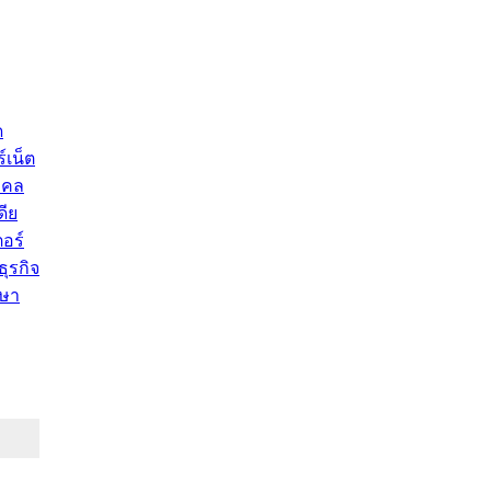
ด
์เน็ต
คคล
ดีย
อร์
ุรกิจ
ษา