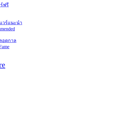
์ฟรี
แวร์แนะนำ
mended
ตลอดกาล
 Fame
re