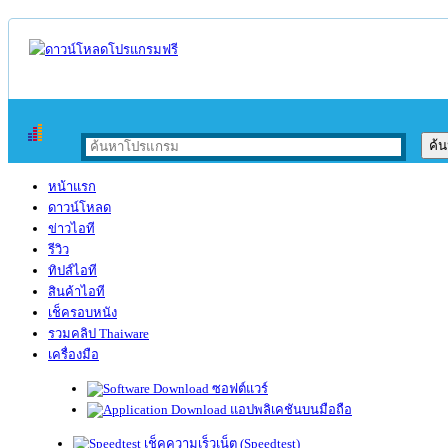
หน้าแรก
ดาวน์โหลด
ข่าวไอที
รีวิว
ทิปส์ไอที
สินค้าไอที
เช็ครอบหนัง
รวมคลิป Thaiware
เครื่องมือ
ซอฟต์แวร์
แอปพลิเคชันบนมือถือ
เช็คความเร็วเน็ต (Speedtest)