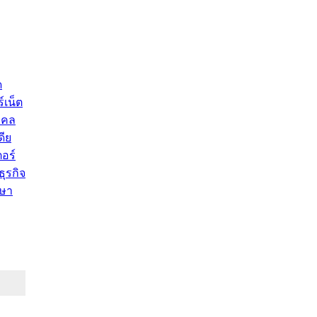
ด
์เน็ต
คคล
ดีย
อร์
ุรกิจ
ษา