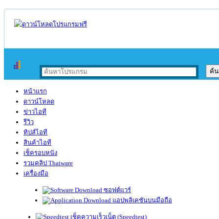
หน้าแรก
ดาวน์โหลด
ข่าวไอที
รีวิว
ทิปส์ไอที
สินค้าไอที
เช็ครอบหนัง
รวมคลิป Thaiware
เครื่องมือ
ซอฟต์แวร์
แอปพลิเคชันบนมือถือ
เช็คความเร็วเน็ต (Speedtest)