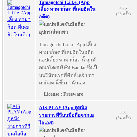
Tamagotchi L.i.f.e. (App
4.75
เลี้ยง ทามาก็อต ที่เคยฮิตใน
(36 ครั้ง)
อดีต)
Tamagotchi L.i.f.e. App เลี้ยง
ทามาก็อต ที่เคยฮิตในอดีต
แอปเลี้ยง ทามาก็อต นี้ ถูกพั
ฒนาโดยบริษัท Bandai ซึ่งเป็
นบริษัทแรกที่คิดค้นเจ้า ทา
มาก็อต นี้ขึ้นมานั่นเอง
License : Freeware
AIS PLAY (App ดูหนัง
3.31
รายการทีวีบนมือถือจากเอ
(54 ครั้ง)
ไอเอส)