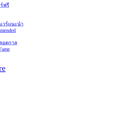
์ฟรี
แวร์แนะนำ
mended
ตลอดกาล
 Fame
re