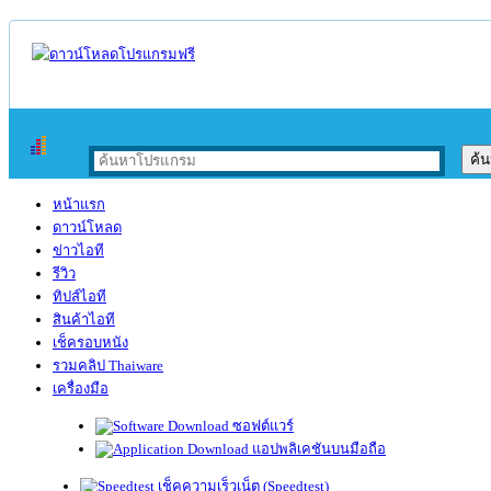
หน้าแรก
ดาวน์โหลด
ข่าวไอที
รีวิว
ทิปส์ไอที
สินค้าไอที
เช็ครอบหนัง
รวมคลิป Thaiware
เครื่องมือ
ซอฟต์แวร์
แอปพลิเคชันบนมือถือ
เช็คความเร็วเน็ต (Speedtest)