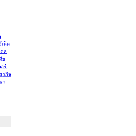
ด
์เน็ต
คคล
ดีย
อร์
ุรกิจ
ษา