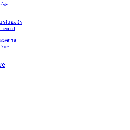
์ฟรี
แวร์แนะนำ
mended
ตลอดกาล
 Fame
re