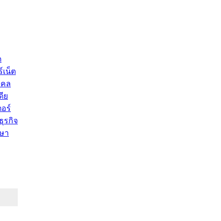
ด
์เน็ต
คคล
ดีย
อร์
ุรกิจ
ษา