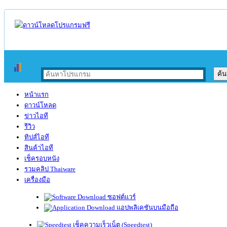
หน้าแรก
ดาวน์โหลด
ข่าวไอที
รีวิว
ทิปส์ไอที
สินค้าไอที
เช็ครอบหนัง
รวมคลิป Thaiware
เครื่องมือ
ซอฟต์แวร์
แอปพลิเคชันบนมือถือ
เช็คความเร็วเน็ต (Speedtest)