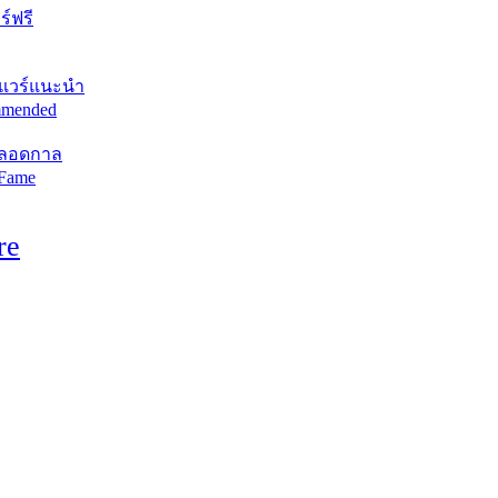
์ฟรี
แวร์แนะนำ
mended
ตลอดกาล
 Fame
re