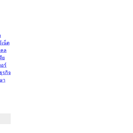
ด
์เน็ต
คคล
ดีย
อร์
ุรกิจ
ษา