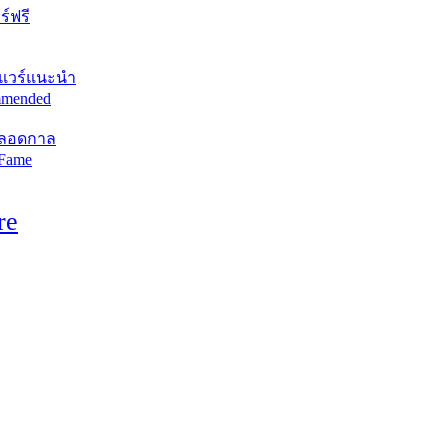
์ฟรี
แวร์แนะนำ
mended
ตลอดกาล
 Fame
re