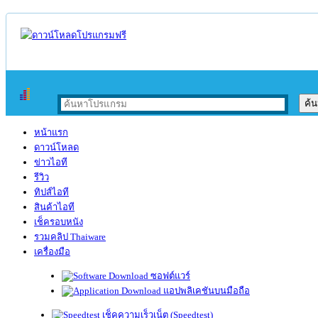
หน้าแรก
ดาวน์โหลด
ข่าวไอที
รีวิว
ทิปส์ไอที
สินค้าไอที
เช็ครอบหนัง
รวมคลิป Thaiware
เครื่องมือ
ซอฟต์แวร์
แอปพลิเคชันบนมือถือ
เช็คความเร็วเน็ต (Speedtest)