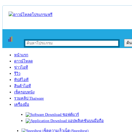
หน้าแรก
ดาวน์โหลด
ข่าวไอที
รีวิว
ทิปส์ไอที
สินค้าไอที
เช็ครอบหนัง
รวมคลิป Thaiware
เครื่องมือ
ซอฟต์แวร์
แอปพลิเคชันบนมือถือ
เช็คความเร็วเน็ต (Speedtest)