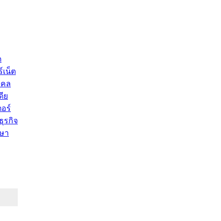
ด
์เน็ต
คคล
ดีย
อร์
ุรกิจ
ษา