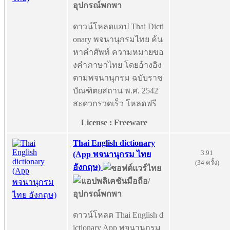
ดาวน์โหลดแอป Thai Dicti
onary พจนานุกรมไทย ค้น
หาคำศัพท์ ความหมายขอ
งคำภาษาไทย โดยอ้างอิง
ตามพจนานุกรม ฉบับราช
บัณฑิตยสถาน พ.ศ. 2542
สะดวกรวดเร็ว โหลดฟรี
License : Freeware
Thai English dictionary
3.91
(App พจนานุกรม ไทย
(34 ครั้ง)
อังกฤษ)
ดาวน์โหลด Thai English d
ictionary App พจนานุกรม