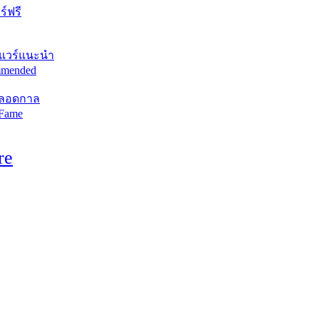
์ฟรี
แวร์แนะนำ
mended
ตลอดกาล
 Fame
re