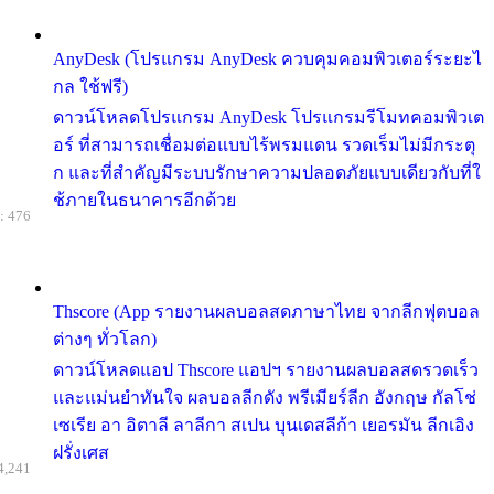
AnyDesk (โปรแกรม AnyDesk ควบคุมคอมพิวเตอร์ระยะไ
กล ใช้ฟรี)
ดาวน์โหลดโปรแกรม AnyDesk โปรแกรมรีโมทคอมพิวเต
อร์ ที่สามารถเชื่อมต่อแบบไร้พรมแดน รวดเร็มไม่มีกระตุ
ก และที่สำคัญมีระบบรักษาความปลอดภัยแบบเดียวกับที่ใ
ช้ภายในธนาคารอีกด้วย
: 476
Thscore (App รายงานผลบอลสดภาษาไทย จากลีกฟุตบอล
ต่างๆ ทั่วโลก)
ดาวน์โหลดแอป Thscore แอปฯ รายงานผลบอลสดรวดเร็ว
และแม่นยำทันใจ ผลบอลลีกดัง พรีเมียร์ลีก อังกฤษ กัลโช่
เซเรีย อา อิตาลี ลาลีกา สเปน บุนเดสลีก้า เยอรมัน ลีกเอิง
ฝรั่งเศส
4,241