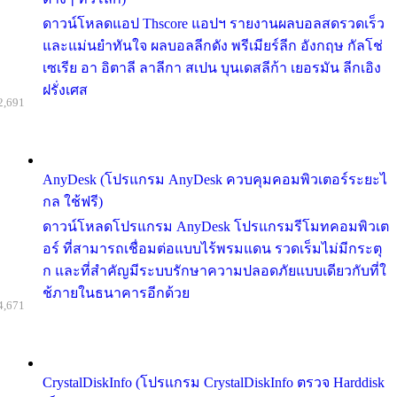
ดาวน์โหลดแอป Thscore แอปฯ รายงานผลบอลสดรวดเร็ว
และแม่นยำทันใจ ผลบอลลีกดัง พรีเมียร์ลีก อังกฤษ กัลโช่
เซเรีย อา อิตาลี ลาลีกา สเปน บุนเดสลีก้า เยอรมัน ลีกเอิง
ฝรั่งเศส
2,691
AnyDesk (โปรแกรม AnyDesk ควบคุมคอมพิวเตอร์ระยะไ
กล ใช้ฟรี)
ดาวน์โหลดโปรแกรม AnyDesk โปรแกรมรีโมทคอมพิวเต
อร์ ที่สามารถเชื่อมต่อแบบไร้พรมแดน รวดเร็มไม่มีกระตุ
ก และที่สำคัญมีระบบรักษาความปลอดภัยแบบเดียวกับที่ใ
ช้ภายในธนาคารอีกด้วย
4,671
CrystalDiskInfo (โปรแกรม CrystalDiskInfo ตรวจ Harddisk