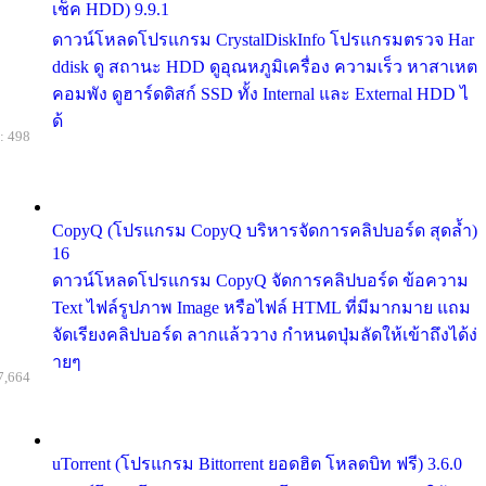
เช็ค HDD) 9.9.1
ดาวน์โหลดโปรแกรม CrystalDiskInfo โปรแกรมตรวจ Har
ddisk ดู สถานะ HDD ดูอุณหภูมิเครื่อง ความเร็ว หาสาเหต
คอมพัง ดูฮาร์ดดิสก์ SSD ทั้ง Internal และ External HDD ไ
ด้
: 498
CopyQ (โปรแกรม CopyQ บริหารจัดการคลิปบอร์ด สุดล้ำ)
16
ดาวน์โหลดโปรแกรม CopyQ จัดการคลิปบอร์ด ข้อความ
Text ไฟล์รูปภาพ Image หรือไฟล์ HTML ที่มีมากมาย แถม
จัดเรียงคลิปบอร์ด ลากแล้ววาง กำหนดปุ่มลัดให้เข้าถึงได้ง่
ายๆ
7,664
uTorrent (โปรแกรม Bittorrent ยอดฮิต โหลดบิท ฟรี) 3.6.0